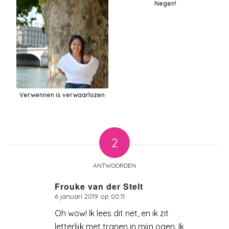
Negen!
Verwennen is verwaarlozen
2
ANTWOORDEN
Frouke van der Stelt
6 januari 2019 op 00:11
zegt:
Oh wow! Ik lees dit net, en ik zit
letterlijk met tranen in mijn ogen. Ik