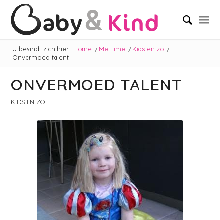
U bevindt zich hier:
Home
/
Me-Time
/
Kids en zo
/
Onvermoed talent
ONVERMOED TALENT
KIDS EN ZO