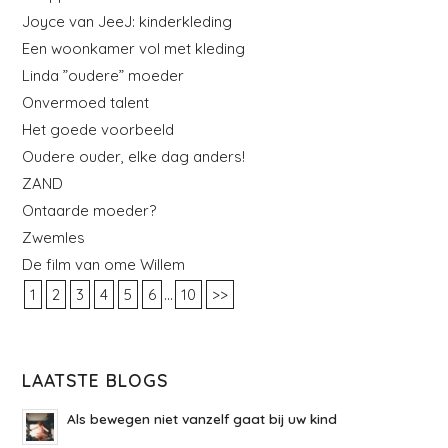
Joyce van JeeJ: kinderkleding
Een woonkamer vol met kleding
Linda ”oudere” moeder
Onvermoed talent
Het goede voorbeeld
Oudere ouder, elke dag anders!
ZAND
Ontaarde moeder?
Zwemles
De film van ome Willem
...
1
2
3
4
5
6
10
>>
LAATSTE BLOGS
Als bewegen niet vanzelf gaat bij uw kind