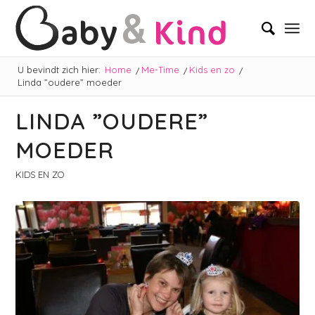
U bevindt zich hier:
Home
/
Me-Time
/
Kids en zo
/
Linda ”oudere” moeder
LINDA ”OUDERE”
MOEDER
KIDS EN ZO