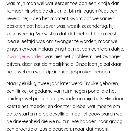
was mijn man wel wat eerder toe aan een kindje dan
ik, maar hij wilde de druk niet bij mij leggen (wat een
lieverd hè). Toen het moment kwam dat we samen
besloten dat het zover was, was ik zesendertig, hij
zesenveertig. We wisten dat dat niet echt de meest
ideale leeftijd was om zwanger te worden, maar we
gingen ervoor. Helaas ging het niet van een leien dakje.
Zwanger worden
was niet het probleem, het zwanger
blijven, daar zat de moeilijkheid. Onze leeftijd zal daar
heus wel een woordje in mee gesproken hebben.
Maar gelukkig, twee jaar later werd Frouke geboren;
een flinke jongedame van ruim negen pond, die het
duidelijk wel prima had gevonden in mijn buik. Hierdoor
kostte het moeder en dochter allebei wat moeite om
op te starten na de bevalling, maar al gauw waren we
de drie-eenheid die we nu zijn. We hadden haar graag
een broertje of zusje gegeven, maar dat mocht