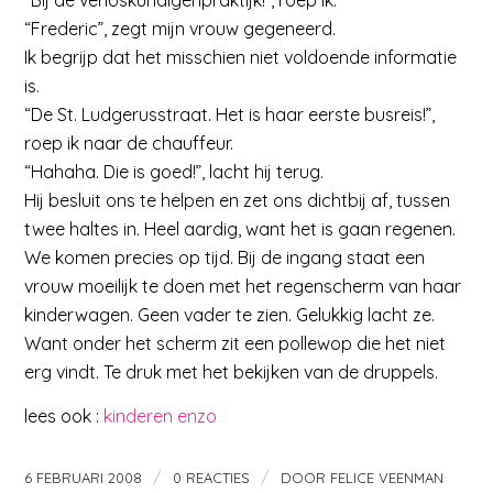
“Bij de verloskundigenpraktijk!”, roep ik.
“Frederic”, zegt mijn vrouw gegeneerd.
Ik begrijp dat het misschien niet voldoende informatie
is.
“De St. Ludgerusstraat. Het is haar eerste busreis!”,
roep ik naar de chauffeur.
“Hahaha. Die is goed!”, lacht hij terug.
Hij besluit ons te helpen en zet ons dichtbij af, tussen
twee haltes in. Heel aardig, want het is gaan regenen.
We komen precies op tijd. Bij de ingang staat een
vrouw moeilijk te doen met het regenscherm van haar
kinderwagen. Geen vader te zien. Gelukkig lacht ze.
Want onder het scherm zit een pollewop die het niet
erg vindt. Te druk met het bekijken van de druppels.
lees ook :
kinderen enzo
/
/
6 FEBRUARI 2008
0 REACTIES
DOOR
FELICE VEENMAN