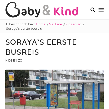
U bevindt zich hier:
Home
/
Me-Time
/
Kids en zo
/
Soraya’s eerste busreis
SORAYA’S EERSTE
BUSREIS
KIDS EN ZO