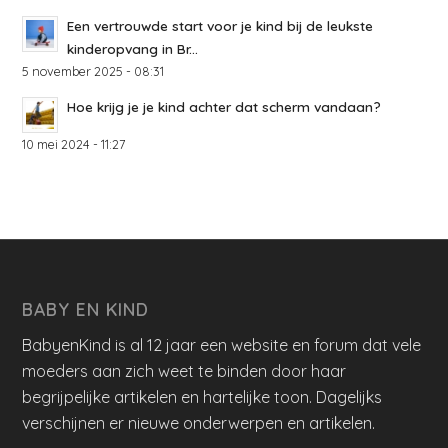
Een vertrouwde start voor je kind bij de leukste
kinderopvang in Br...
5 november 2025 - 08:31
Hoe krijg je je kind achter dat scherm vandaan?
10 mei 2024 - 11:27
BABY EN KIND
BabyenKind is al 12 jaar een website en forum dat vele
moeders aan zich weet te binden door haar
begrijpelijke artikelen en hartelijke toon. Dagelijks
verschijnen er nieuwe onderwerpen en artikelen.