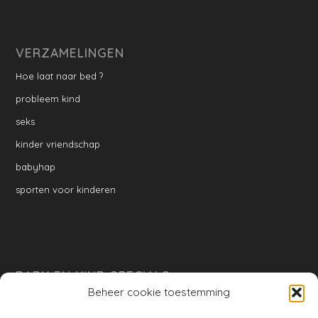
VERZAMELINGEN
Hoe laat naar bed ?
probleem kind
seks
kinder vriendschap
babyhap
sporten voor kinderen
BABY EN KIND SPECIALS
Beheer cookie toestemming
per week