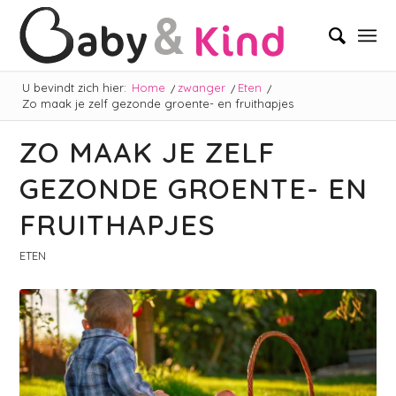
U bevindt zich hier:
Home
/
zwanger
/
Eten
/
Zo maak je zelf gezonde groente- en fruithapjes
ZO MAAK JE ZELF
GEZONDE GROENTE- EN
FRUITHAPJES
ETEN