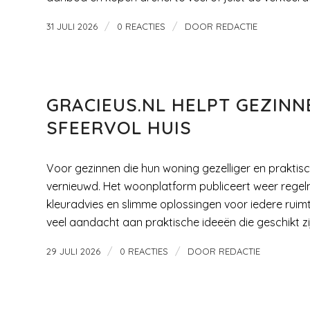
/
/
31 JULI 2026
0 REACTIES
DOOR
REDACTIE
LIFE STYLE
,
NIEUWS
GRACIEUS.NL HELPT GEZINN
SFEERVOL HUIS
Voor gezinnen die hun woning gezelliger en praktische
vernieuwd. Het woonplatform publiceert weer regelma
kleuradvies en slimme oplossingen voor iedere ruim
veel aandacht aan praktische ideeën die geschikt zi
/
/
29 JULI 2026
0 REACTIES
DOOR
REDACTIE
KLEDING