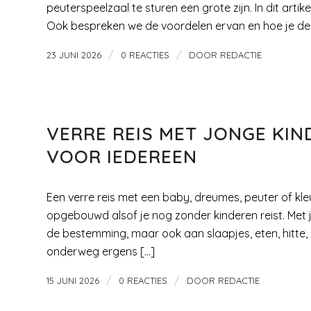
peuterspeelzaal te sturen een grote zijn. In dit arti
Ook bespreken we de voordelen ervan en hoe je de
/
/
23 JUNI 2026
0 REACTIES
DOOR
REDACTIE
LIFE STYLE
VERRE REIS MET JONGE KIN
VOOR IEDEREEN
Een verre reis met een baby, dreumes, peuter of kle
opgebouwd alsof je nog zonder kinderen reist. Met j
de bestemming, maar ook aan slaapjes, eten, hitte, 
onderweg ergens […]
/
/
15 JUNI 2026
0 REACTIES
DOOR
REDACTIE