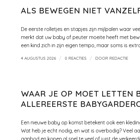
ALS BEWEGEN NIET VANZELF
De eerste rolletjes en stapjes zijn mijlpalen waar ve
merkt dat uw baby of peuter moeite heeft met bewege
een kind zich in zijn eigen tempo, maar soms is ext
/
/
4 AUGUSTUS 2026
0 REACTIES
DOOR
REDACTIE
KLEDING
WAAR JE OP MOET LETTEN B
ALLEREERSTE BABYGARDER
Een nieuwe baby op komst betekent ook een kledingk
Wat heb je echt nodig, en wat is overbodig? Veel
aanbod en kopen al snel te veel of juist de verkeer