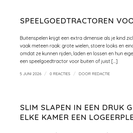
KIDS EN ZO
,
SPEELGOED
SPEELGOEDTRACTOREN VOO
Buitenspelen krijgt een extra dimensie als je kind z
vaak meteen raak: grote wielen, stoere looks en einde
omdat ze kunnen rijden, laden en lossen en hun eig
een speelgoedtractor voor buiten of juist […]
/
/
5 JUNI 2026
0 REACTIES
DOOR
REDACTIE
LIFE STYLE
SLIM SLAPEN IN EEN DRUK 
ELKE KAMER EEN LOGEERPL