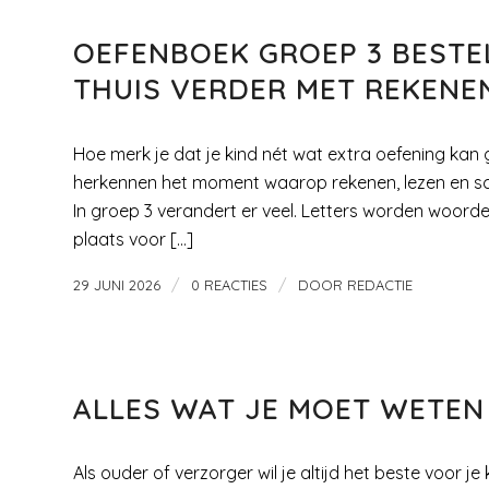
OEFENBOEK GROEP 3 BESTEL
THUIS VERDER MET REKENE
Hoe merk je dat je kind nét wat extra oefening kan 
herkennen het moment waarop rekenen, lezen en schri
In groep 3 verandert er veel. Letters worden woo
plaats voor […]
/
/
29 JUNI 2026
0 REACTIES
DOOR
REDACTIE
DREUMES/PEUTER
ALLES WAT JE MOET WETEN
Als ouder of verzorger wil je altijd het beste voor j