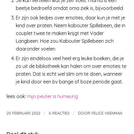
Je kan vertellen wat je zelf voelt: mama is een
beetje bedroefd omdat oma ziek is, bijvoorbeeld
Er zijn ook liedjes over emoties, daar kun je met je
kind over praten. Neem kabouter Spillebeen, die in
couplet twee te maken krijgt met Vader
Langbeen. Hoe zou Kabouter Spillebeen zich
daaronder voelen
Er zijn eindeloos veel heel erg leuke boeken, die je
zo uit de bibliotheek kan halen om over emoties te
praten. Dat is echt wel slim om te doen, wanneer
je kind door een bv bange of boze periode gaat.
lees ook:
mijn peuter is humeurig
/
/
20 FEBRUARI 2022
0 REACTIES
DOOR
FELICE VEENMAN