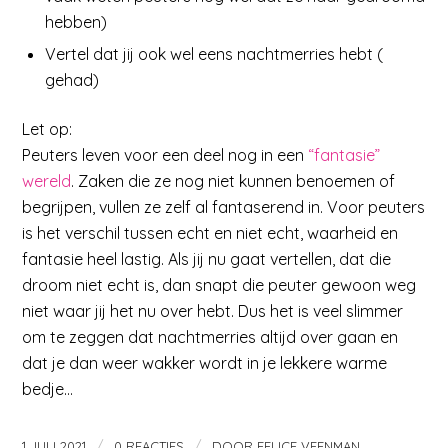
hebben)
Vertel dat jij ook wel eens nachtmerries hebt (
gehad)
Let op:
Peuters leven voor een deel nog in een
“fantasie”
wereld
. Zaken die ze nog niet kunnen benoemen of
begrijpen, vullen ze zelf al fantaserend in. Voor peuters
is het verschil tussen echt en niet echt, waarheid en
fantasie heel lastig. Als jij nu gaat vertellen, dat die
droom niet echt is, dan snapt die peuter gewoon weg
niet waar jij het nu over hebt. Dus het is veel slimmer
om te zeggen dat nachtmerries altijd over gaan en
dat je dan weer wakker wordt in je lekkere warme
bedje…
/
/
1 JULI 2021
0 REACTIES
DOOR
FELICE VEENMAN