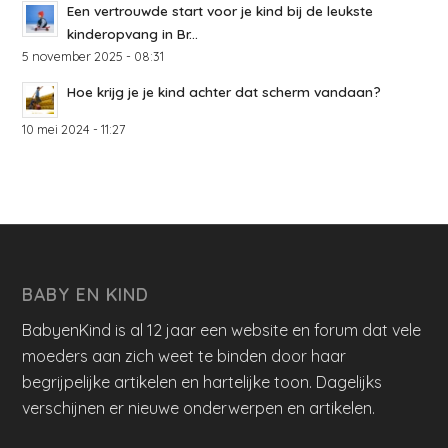
Een vertrouwde start voor je kind bij de leukste
kinderopvang in Br...
5 november 2025 - 08:31
Hoe krijg je je kind achter dat scherm vandaan?
10 mei 2024 - 11:27
BABY EN KIND
BabyenKind is al 12 jaar een website en forum dat vele
moeders aan zich weet te binden door haar
begrijpelijke artikelen en hartelijke toon. Dagelijks
verschijnen er nieuwe onderwerpen en artikelen.