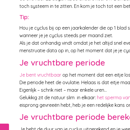
toch systeem in te zitten. En kom je toch tot een 
Tip:
Hou je cyclus bij op een jaarkalender die op 1 blad
wanneer je je cyclus steeds per maand ziet.
Als je dat onhandig vindt omdat je het altijd snel ev
menstruatie data op in, op het moment dat je je cyc
Je vruchtbare periode
Je bent vruchtbaar
op het moment dat een eitje lo
Die periode heet de ovulatie. Helaas is dat eitje maa
Eigenlijk – schrik niet – maar enkele uren…
Gelukkig zit de natuur slim in elkaar:
het sperma va
eisprong gevreeën hebt, heb je een redelijke kans 
Je vruchtbare periode bere
Je hebt de duur van je cyclus uitgerekend en je we