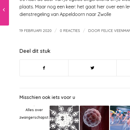
plaats. Maar nog een keer: het gaat hier over een l
Lijkt je kind op jou?
dienstregeling van Appeldoorn naar Zwolle
/
/
19 FEBRUARI 2020
0 REACTIES
DOOR
FELICE VEENMA
Deel dit stuk
Misschien ook iets voor u
Alles over
zwangerschapstesten