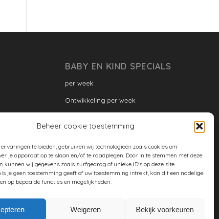
BABY EN KIND SPECIALS
per week
Ontwikkeling per week
Ontwikkeling dreumes: per maand
Beheer cookie toestemming
Ontwikkeling peuter: per maand
ervaringen te bieden, gebruiken wij technologieën zoals cookies om
Ontwikkeling per maand
ver je apparaat op te slaan en/of te raadplegen. Door in te stemmen met deze
n kunnen wij gegevens zoals surfgedrag of unieke ID's op deze site
ontwikkeling per jaar
ls je geen toestemming geeft of uw toestemming intrekt, kan dit een nadelige
en op bepaalde functies en mogelijkheden.
Cookiebeleid (EU)
epteren
Weigeren
Bekijk voorkeuren