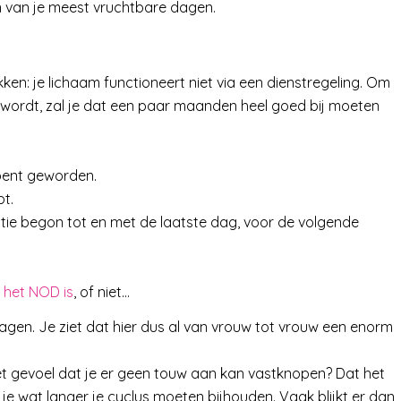
en van je meest vruchtbare dagen.
ken: je lichaam functioneert niet via een dienstregeling. Om
 wordt, zal je dat een paar maanden heel goed bij moeten
 bent geworden.
pt.
tie begon tot en met de laatste dag, voor de volgende
f
het NOD is
, of niet…
agen. Je ziet dat hier dus al van vrouw tot vrouw een enorm
t gevoel dat je er geen touw aan kan vastknopen? Dat het
 je wat langer je cyclus moeten bijhouden. Vaak blijkt er dan