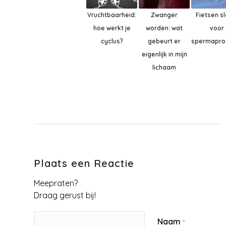
Vruchtbaarheid:
Zwanger
Fietsen s
hoe werkt je
worden: wat
voor
cyclus?
gebeurt er
spermapro
eigenlijk in mijn
lichaam
Plaats een Reactie
Meepraten?
Draag gerust bij!
Naam
*