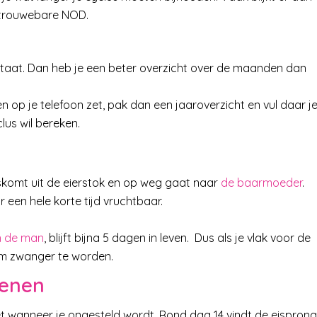
betrouwebare NOD.
 staat. Dan heb je een beter overzicht over de maanden dan
en op je telefoon zet, pak dan een jaaroverzicht en vul daar j
lus wil bereken.
skomt uit de eierstok en op weg gaat naar
de baarmoeder
.
r een hele korte tijd vruchtbaar.
n de man
, blijft bijna 5 dagen in leven. Dus als je vlak voor de
om zwanger te worden.
kenen
et wanneer je ongesteld wordt. Rond dag 14 vindt de eisprong