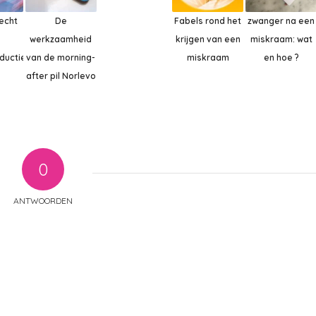
lecht
De
Fabels rond het
zwanger na een
werkzaamheid
krijgen van een
miskraam: wat
ductie
van de morning-
miskraam
en hoe ?
after pil Norlevo
0
ANTWOORDEN