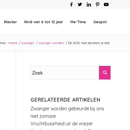
Kleuter
Kind van 6 tot 12 jaar
Me-Time
Gespot
hier:
Home
/
zwanger
/
zwanger worden
/
De NOD: hoe bereken je dat
GERELATEERDE ARTIKELEN
Zwanger worden gebeurde bij ons
niet zomaar
Vruchtbaarheid uit de vriezer