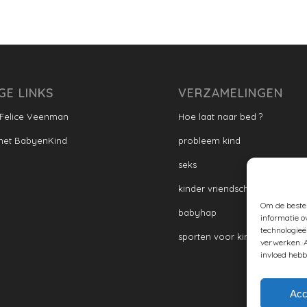
GE LINKS
VERZAMELINGEN
 Felice Veenman
Hoe laat naar bed ?
met BabyenKind
probleem kind
seks
kinder vriendschap
Om de beste 
babyhap
informatie o
technologieë
sporten voor kinderen
verwerken. A
invloed hebb
Acc