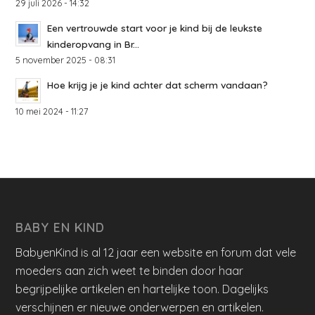
29 juli 2026 - 14:32
Een vertrouwde start voor je kind bij de leukste
kinderopvang in Br...
5 november 2025 - 08:31
Hoe krijg je je kind achter dat scherm vandaan?
10 mei 2024 - 11:27
BABY EN KIND
BabyenKind is al 12 jaar een website en forum dat vele
moeders aan zich weet te binden door haar
begrijpelijke artikelen en hartelijke toon. Dagelijks
verschijnen er nieuwe onderwerpen en artikelen.