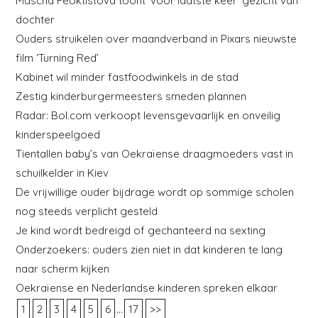
Mascha Feoktistova toont ‘voor laatste keer’ gezicht van
dochter
Ouders struikelen over maandverband in Pixars nieuwste
film ‘Turning Red’
Kabinet wil minder fastfoodwinkels in de stad
Zestig kinderburgermeesters smeden plannen
Radar: Bol.com verkoopt levensgevaarlijk en onveilig
kinderspeelgoed
Tientallen baby’s van Oekraïense draagmoeders vast in
schuilkelder in Kiev
De vrijwillige ouder bijdrage wordt op sommige scholen
nog steeds verplicht gesteld
Je kind wordt bedreigd of gechanteerd na sexting
Onderzoekers: ouders zien niet in dat kinderen te lang
naar scherm kijken
Oekraïense en Nederlandse kinderen spreken elkaar
...
1
2
3
4
5
6
17
>>