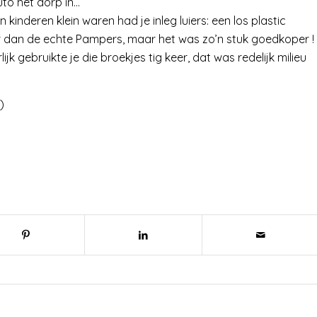
uto het dorp in…
n kinderen klein waren had je inleg luiers: een los plastic
ker dan de echte Pampers, maar het was zo’n stuk goedkoper !
jk gebruikte je die broekjes tig keer, dat was redelijk milieu
)