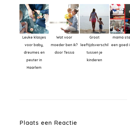
Leuke klasjes
Wat voor
Groot
mama sta
voor baby,
moeder ben ik?
leeftijdsverschil
een goed 
dreumes en
door Tessa
tussen je
peuter in
kinderen
Haarlem
Plaats een Reactie