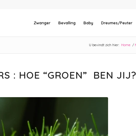
Zwanger
Bevalling
Baby
Dreumes/Peuter
U bevindt zich hier:
Home
/
S : HOE “GROEN” BEN JIJ