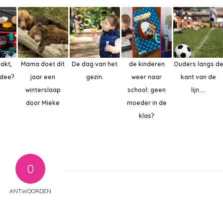
akt,
Mama doet dit
De dag van het
de kinderen
Ouders langs d
idee?
jaar een
gezin.
weer naar
kant van de
winterslaap
school: geen
lijn…..
door Mieke
moeder in de
klas?
0
ANTWOORDEN