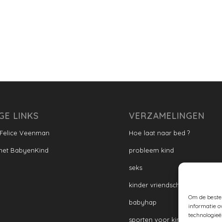
GE LINKS
VERZAMELINGEN
 Felice Veenman
Hoe laat naar bed ?
met BabyenKind
probleem kind
seks
kinder vriendschap
Om de beste 
babyhap
informatie o
technologieë
sporten voor kinderen