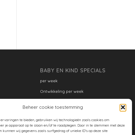
BABY EN KIND SPECIALS
per week
Ontwikkeling per week
Ontwikkeling dreumes: per maand
Beheer cookie toestemming
Ontwikkeling peuter: per maand
ervaringen te bieden, gebruiken wij technologieën zoals cookies om
Ontwikkeling per maand
ver je apparaat op te slaan en/of te raadplegen. Door in te stemmen met deze
n kunnen wij gegevens zoals surfgedrag of unieke ID's op deze site
ontwikkeling per jaar