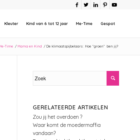
Kleuter
Kind van 6 tot 12 jaar
Me-Time
Gespot
Me-Time
/
Mama en Kind
/
De klimaatspijbelaars : Hoe “groen” ben jij?
?
GERELATEERDE ARTIKELEN
Zou jij het overdoen ?
Waar komt de moedermaffia
vandaan?