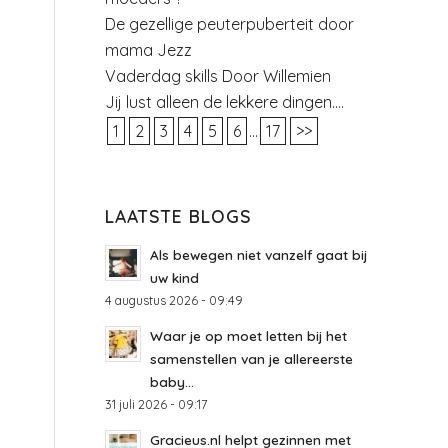
De gezellige peuterpuberteit door
mama Jezz
Vaderdag skills Door Willemien
Jij lust alleen de lekkere dingen….
1
2
3
4
5
6
...
17
>>
LAATSTE BLOGS
Als bewegen niet vanzelf gaat bij
uw kind
4 augustus 2026 - 09:49
Waar je op moet letten bij het
samenstellen van je allereerste
baby...
31 juli 2026 - 09:17
Gracieus.nl helpt gezinnen met