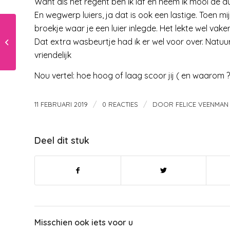
Want als het regent ben ik laf en neem ik mooi de a
En wegwerp luiers, ja dat is ook een lastige. Toen mij
broekje waar je een luier inlegde. Het lekte wel va
Grenzen stellen in de
Dat extra wasbeurtje had ik er wel voor over. Natuurli
opvoeding: kan het
zonder nee zeggen?
vriendelijk
Nou vertel: hoe hoog of laag scoor jij ( en waarom ?
/
/
11 FEBRUARI 2019
0 REACTIES
DOOR
FELICE VEENMAN
Deel dit stuk
Misschien ook iets voor u