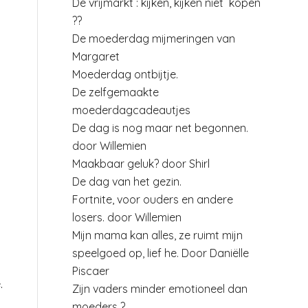
De vrijmarkt : kijken, kijken niet kopen
??
De moederdag mijmeringen van
Margaret
Moederdag ontbijtje.
De zelfgemaakte
moederdagcadeautjes
De dag is nog maar net begonnen.
door Willemien
Maakbaar geluk? door Shirl
De dag van het gezin.
Fortnite, voor ouders en andere
losers. door Willemien
Mijn mama kan alles, ze ruimt mijn
speelgoed op, lief he. Door Daniëlle
Piscaer
.
Zijn vaders minder emotioneel dan
moeders ?