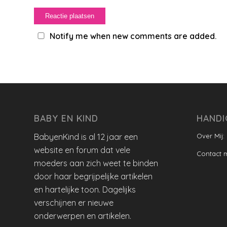
Notify me when new comments are added.
BABY EN KIND
HANDI
BabyenKind is al 12 jaar een
Over Mij:
website en forum dat vele
Contact 
moeders aan zich weet te binden
door haar begrijpelijke artikelen
en hartelijke toon. Dagelijks
verschijnen er nieuwe
onderwerpen en artikelen.