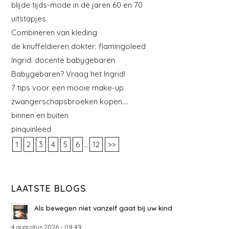
blijde tijds-mode in de jaren 60 en 70
uitstapjes
Combineren van kleding
de knuffeldieren dokter: flamingoleed
Ingrid: docente babygebaren
Babygebaren? Vraag het Ingrid!
7 tips voor een mooie make-up
zwangerschapsbroeken kopen….
binnen en buiten
pinquinleed
...
1
2
3
4
5
6
12
>>
LAATSTE BLOGS
Als bewegen niet vanzelf gaat bij uw kind
4 augustus 2026 - 09:49