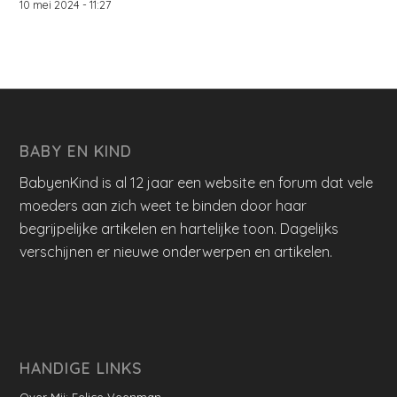
10 mei 2024 - 11:27
BABY EN KIND
BabyenKind is al 12 jaar een website en forum dat vele
moeders aan zich weet te binden door haar
begrijpelijke artikelen en hartelijke toon. Dagelijks
verschijnen er nieuwe onderwerpen en artikelen.
HANDIGE LINKS
Over Mij: Felice Veenman