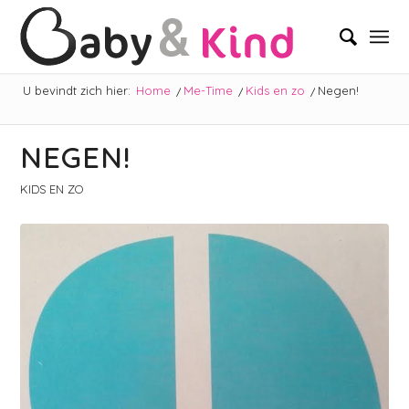
U bevindt zich hier:
Home
/
Me-Time
/
Kids en zo
/
Negen!
NEGEN!
KIDS EN ZO