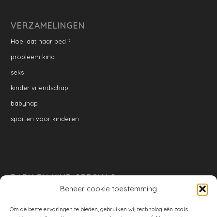
VERZAMELINGEN
Hoe laat naar bed ?
probleem kind
seks
kinder vriendschap
babyhap
sporten voor kinderen
BABY EN KIND SPECIALS
Beheer cookie toestemming
per week
Ontwikkeling per week
Om de beste ervaringen te bieden, gebruiken wij technologieën zoals