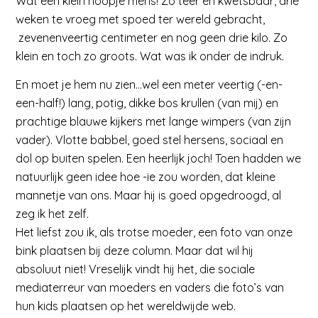
Wat een klein hoopje mens! Zo teer en kwetsbaar, drie
weken te vroeg met spoed ter wereld gebracht,
zevenenveertig centimeter en nog geen drie kilo. Zo
klein en toch zo groots. Wat was ik onder de indruk.
En moet je hem nu zien…wel een meter veertig (-en-
een-half!) lang, potig, dikke bos krullen (van mij) en
prachtige blauwe kijkers met lange wimpers (van zijn
vader). Vlotte babbel, goed stel hersens, sociaal en
dol op buiten spelen. Een heerlijk joch! Toen hadden we
natuurlijk geen idee hoe -ie zou worden, dat kleine
mannetje van ons. Maar hij is goed opgedroogd, al
zeg ik het zelf.
Het liefst zou ik, als trotse moeder, een foto van onze
bink plaatsen bij deze column. Maar dat wil hij
absoluut niet! Vreselijk vindt hij het, die sociale
mediaterreur van moeders en vaders die foto’s van
hun kids plaatsen op het wereldwijde web.