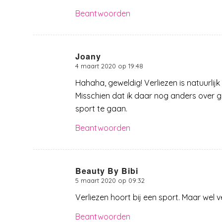
Beantwoorden
Joany
4 maart 2020 op 19:48
zegt:
Hahaha, geweldig! Verliezen is natuurlijk
Misschien dat ik daar nog anders over g
sport te gaan.
Beantwoorden
Beauty By Bibi
5 maart 2020 op 09:32
zegt:
Verliezen hoort bij een sport. Maar wel 
Beantwoorden