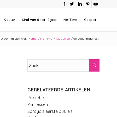
Kleuter
Kind van 6 tot 12 jaar
Me-Time
Gespot
U bevindt zich hier:
Home
/
Me-Time
/
Kids en zo
/
de ballenmagneet
GERELATEERDE ARTIKELEN
Pakketje
Prinsessen
Soraya’s eerste busreis