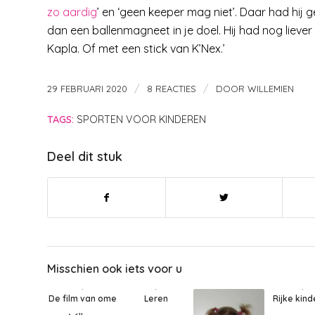
zo aardig
’ en ‘geen keeper mag niet’. Daar had hij
dan een ballenmagneet in je doel. Hij had nog liever
Kapla. Of met een stick van K’Nex.’
/
/
29 FEBRUARI 2020
8 REACTIES
DOOR
WILLEMIEN
TAGS:
SPORTEN VOOR KINDEREN
Deel dit stuk
Misschien ook iets voor u
Leren
De film van ome
Rijke kin