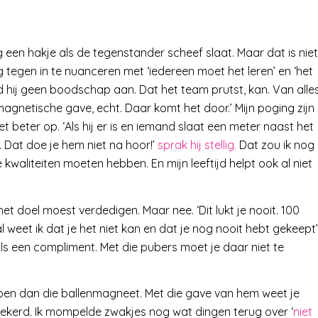
g een hakje als de tegenstander scheef slaat. Maar dat is niet
og tegen in te nuanceren met ‘iedereen moet het leren’ en ‘het
ad hij geen boodschap aan. Dat het team prutst, kan. Van alle
magnetische gave, echt. Daar komt het door.’ Mijn poging zijn
t beter op. ‘Als hij er is en iemand slaat een meter naast het
je. Dat doe je hem niet na hoor!’
sprak hij stellig.
Dat zou ik nog
e kwaliteiten moeten hebben. En mijn leeftijd helpt ook al niet
t doel moest verdedigen. Maar nee. ‘Dit lukt je nooit. 100
 al weet ik dat je het niet kan en dat je nog nooit hebt gekeept’
als een compliment. Met die pubers moet je daar niet te
bben dan die ballenmagneet. Met die gave van hem weet je
zekerd. Ik mompelde zwakjes nog wat dingen terug over ‘
niet