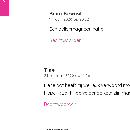
verjaardagen
Beau Bewust
1 maart 2020 op 20:22
zegt:
Een ballenmagneet, haha!
Beantwoorden
Tine
29 februari 2020 op 16:06
zegt:
Hehe dat heeft hij wel leuk verwoord mo
Hopelijk zet hij de volgende keer zijn m
Beantwoorden
Jouvence