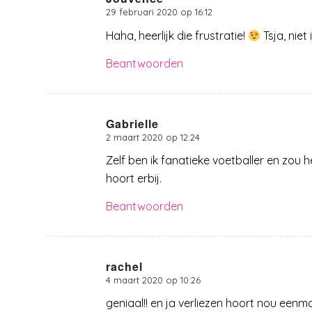
29 februari 2020 op 16:12
zegt:
Haha, heerlijk die frustratie!
Tsja, niet
Beantwoorden
Gabrielle
2 maart 2020 op 12:24
zegt:
Zelf ben ik fanatieke voetballer en zou 
hoort erbij.
Beantwoorden
rachel
4 maart 2020 op 10:26
zegt:
geniaal!! en ja verliezen hoort nou eenma