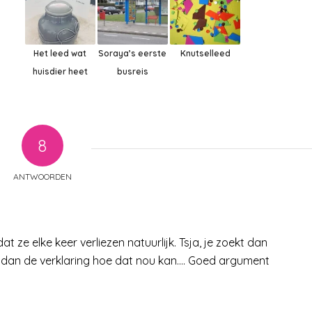
Het leed wat
Soraya’s eerste
Knutselleed
huisdier heet
busreis
8
ANTWOORDEN
at ze elke keer verliezen natuurlijk. Tsja, je zoekt dan
 dan de verklaring hoe dat nou kan…. Goed argument