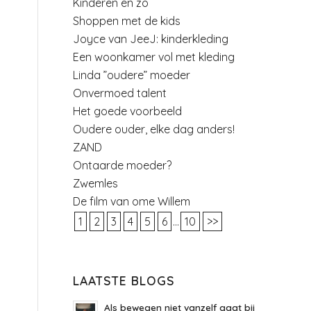
Kinderen en zo
Shoppen met de kids
Joyce van JeeJ: kinderkleding
Een woonkamer vol met kleding
Linda ”oudere” moeder
Onvermoed talent
Het goede voorbeeld
Oudere ouder, elke dag anders!
ZAND
Ontaarde moeder?
Zwemles
De film van ome Willem
1
2
3
4
5
6
...
10
>>
LAATSTE BLOGS
Als bewegen niet vanzelf gaat bij