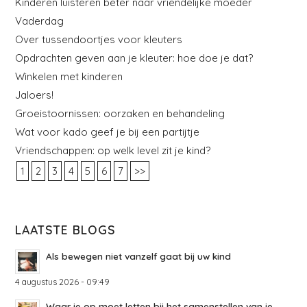
Kinderen luisteren beter naar vriendelijke moeder
Vaderdag
Over tussendoortjes voor kleuters
Opdrachten geven aan je kleuter: hoe doe je dat?
Winkelen met kinderen
Jaloers!
Groeistoornissen: oorzaken en behandeling
Wat voor kado geef je bij een partijtje
Vriendschappen: op welk level zit je kind?
1
2
3
4
5
6
7
>>
LAATSTE BLOGS
Als bewegen niet vanzelf gaat bij uw kind
4 augustus 2026 - 09:49
Waar je op moet letten bij het samenstellen van je