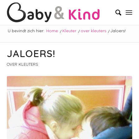
U bevindt zich hier:
Home
/
Kleuter
/
over kleuters
/
Jaloers!
JALOERS!
OVER KLEUTERS