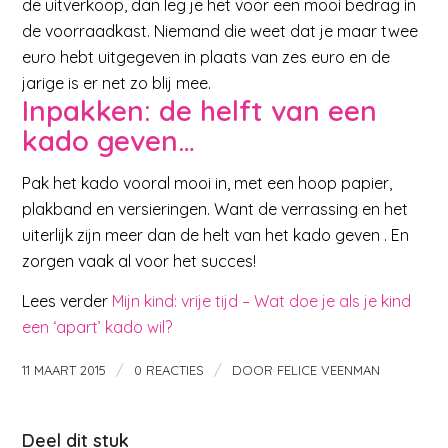
de uitverkoop, dan leg je het voor een mooi bedrag in
de voorraadkast. Niemand die weet dat je maar twee
euro hebt uitgegeven in plaats van zes euro en de
jarige is er net zo blij mee.
Inpakken: de helft van een
kado geven…
Pak het kado vooral mooi in, met een hoop papier,
plakband en versieringen. Want de verrassing en het
uiterlijk zijn meer dan de helt van het kado geven . En
zorgen vaak al voor het succes!
Lees verder
Mijn kind: vrije tijd – Wat doe je als je kind
een ‘apart’ kado wil?
/
/
11 MAART 2015
0 REACTIES
DOOR
FELICE VEENMAN
Deel dit stuk