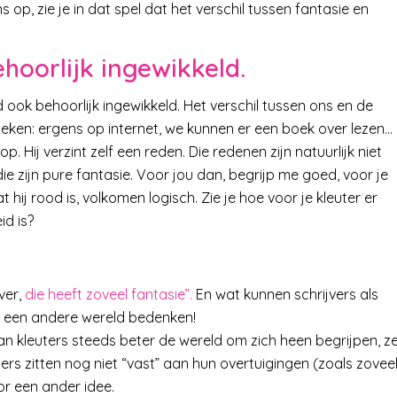
p, zie je in dat spel dat het verschil tussen fantasie en
ehoorlijk ingewikkeld.
ld ook behoorlijk ingewikkeld. Het verschil tussen ons en de
zoeken: ergens op internet, we kunnen er een boek over lezen…
. Hij verzint zelf een reden. Die redenen zijn natuurlijk niet
ie zijn pure fantasie. Voor jou dan, begrijp me goed, voor je
at hij rood is, volkomen logisch. Zie je hoe voor je kleuter er
id is?
ver,
die heeft zoveel fantasie”.
En wat kunnen schrijvers als
, een andere wereld bedenken!
n kleuters steeds beter de wereld om zich heen begrijpen, z
ers zitten nog niet “vast” aan hun overtuigingen (zoals zovee
or een ander idee.