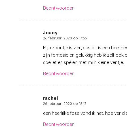
Beantwoorden
Joany
26 februari 2020 op 17:55
zegt:
Mijn zoontje is vier, dus dit is een heel 
zijn fantasie en gelukkig heb ik zelf ook 
spelletjes spelen met mijn kleine ventje.
Beantwoorden
rachel
26 februari 2020 op 18:13
zegt:
een heerlijke fase vond ik het. hoe ver di
Beantwoorden