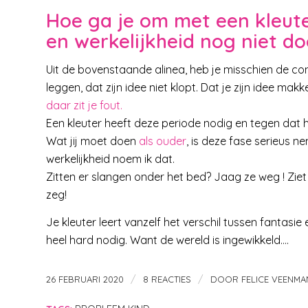
Hoe ga je om met een kleuter
en werkelijkheid nog niet d
Uit de bovenstaande alinea, heb je misschien de conc
leggen, dat zijn idee niet klopt. Dat je zijn idee mak
daar zit je fout.
Een kleuter heeft deze periode nodig en tegen dat hij
Wat jij moet doen
als ouder
, is deze fase serieus n
werkelijkheid noem ik dat.
Zitten er slangen onder het bed? Jaag ze weg ! Ziet
zeg!
Je kleuter leert vanzelf het verschil tussen fantasie e
heel hard nodig. Want de wereld is ingewikkeld….
/
/
26 FEBRUARI 2020
8 REACTIES
DOOR
FELICE VEENMA