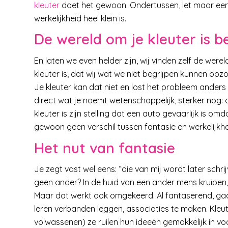
kleuter
doet het gewoon. Ondertussen, let maar eens o
werkelijkheid heel klein is.
De wereld om je kleuter is b
En laten we even helder zijn, wij vinden zelf de were
kleuter is, dat wij wat we niet begrijpen kunnen op
Je kleuter kan dat niet en lost het probleem anders op
direct wat je noemt wetenschappelijk, sterker nog: d
kleuter is zijn stelling dat een auto gevaarlijk is omd
gewoon geen verschil tussen fantasie en werkelijkhe
Het nut van fantasie
Je zegt vast wel eens: “die van mij wordt later schrij
geen ander? In de huid van een ander mens kruipen
Maar dat werkt ook omgekeerd. Al fantaserend, gaa
leren verbanden leggen, associaties te maken. Kleut
volwassenen) ze ruilen hun ideeën gemakkelijk in vo