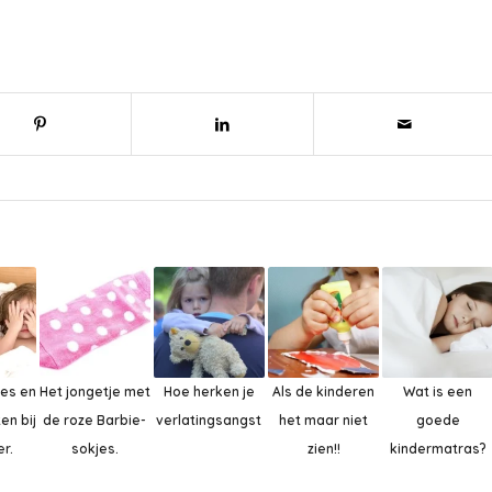
es en
Het jongetje met
Hoe herken je
Als de kinderen
Wat is een
en bij
de roze Barbie-
verlatingsangst
het maar niet
goede
er.
sokjes.
zien!!
kindermatras?