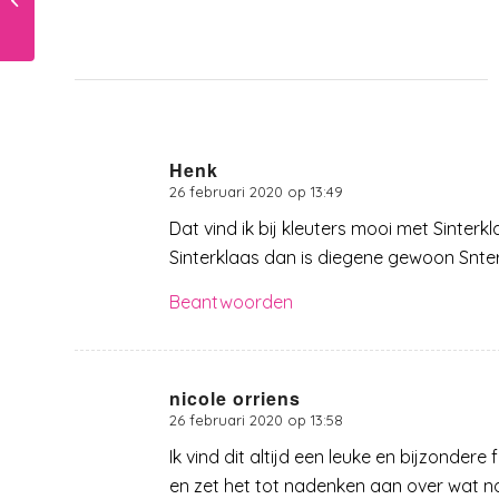
vaardigheden
achterblijven?
Henk
26 februari 2020 op 13:49
zegt:
Dat vind ik bij kleuters mooi met Sinterk
Sinterklaas dan is diegene gewoon Snter
Beantwoorden
nicole orriens
26 februari 2020 op 13:58
zegt:
Ik vind dit altijd een leuke en bijzondere
en zet het tot nadenken aan over wat nou 