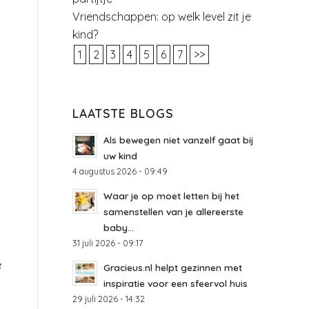
Vriendschappen: op welk level zit je
kind?
1
2
3
4
5
6
7
>>
LAATSTE BLOGS
Als bewegen niet vanzelf gaat bij
uw kind
4 augustus 2026 - 09:49
Waar je op moet letten bij het
samenstellen van je allereerste
baby...
31 juli 2026 - 09:17
e
Gracieus.nl helpt gezinnen met
l
inspiratie voor een sfeervol huis
29 juli 2026 - 14:32