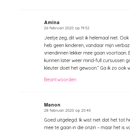
Amina
26 februari 2020 op 19:52
zegt:
Jeetje zeg, dit wist ik helemaal niet. O
heb geen kinderen, vandaar mijn verbazi
vriendinnen lekker mee gaan voortaan. En
kunnen later weer mind-full cursussen ga
kleuter doet het gewoon.” Ga ik zo ook 
Beantwoorden
Manon
28 februari 2020 op 20:40
zegt:
Goed uitgelegd. Ik wist niet dat het tot
mee te gaan in die onzin – maar het is v