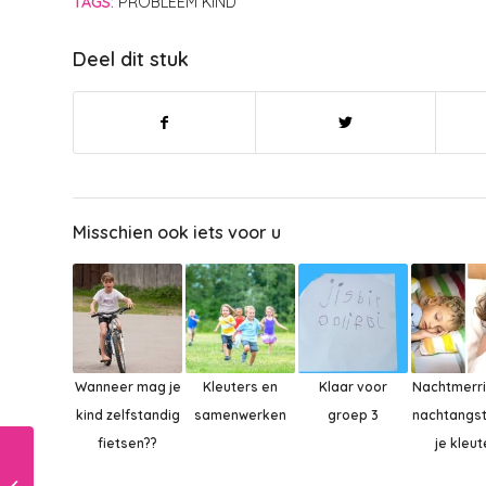
TAGS:
PROBLEEM KIND
Deel dit stuk
Misschien ook iets voor u
Wanneer mag je
Kleuters en
Klaar voor
Nachtmerri
kind zelfstandig
samenwerken
groep 3
nachtangst
fietsen??
je kleut
Wat nu als je kind
leergierig is maar de