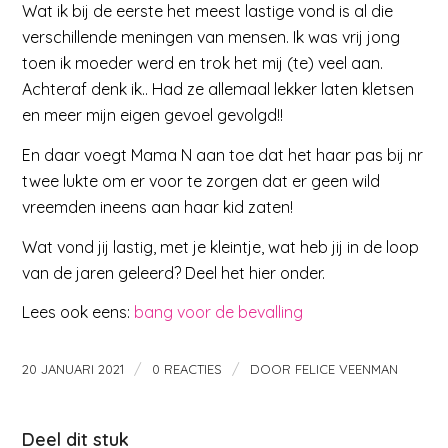
Wat ik bij de eerste het meest lastige vond is al die
verschillende meningen van mensen. Ik was vrij jong
toen ik moeder werd en trok het mij (te) veel aan.
Achteraf denk ik.. Had ze allemaal lekker laten kletsen
en meer mijn eigen gevoel gevolgd!!
En daar voegt Mama N aan toe dat het haar pas bij nr
twee lukte om er voor te zorgen dat er geen wild
vreemden ineens aan haar kid zaten!
Wat vond jij lastig, met je kleintje, wat heb jij in de loop
van de jaren geleerd? Deel het hier onder.
Lees ook eens:
bang voor de bevalling
/
/
20 JANUARI 2021
0 REACTIES
DOOR
FELICE VEENMAN
Deel dit stuk