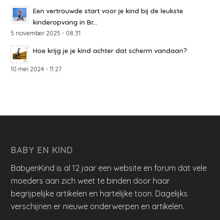
Een vertrouwde start voor je kind bij de leukste
kinderopvang in Br...
5 november 2025 - 08:31
Hoe krijg je je kind achter dat scherm vandaan?
10 mei 2024 - 11:27
BABY EN KIND
BabyenKind is al 12 jaar een website en forum dat vele
moeders aan zich weet te binden door haar
begrijpelijke artikelen en hartelijke toon. Dagelijks
verschijnen er nieuwe onderwerpen en artikelen.