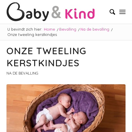
U bevindt zich hier:
Home
/
Bevalling
/
Na de bevalling
/
Onze tweeling kerstkindjes
ONZE TWEELING
KERSTKINDJES
NA DE BEVALLING