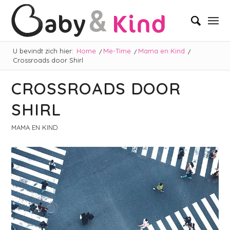
U bevindt zich hier:
Home
/
Me-Time
/
Mama en Kind
/
Crossroads door Shirl
CROSSROADS DOOR
SHIRL
MAMA EN KIND