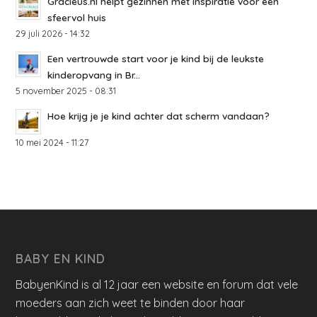
Gracieus.nl helpt gezinnen met inspiratie voor een
sfeervol huis
29 juli 2026 - 14:32
Een vertrouwde start voor je kind bij de leukste
kinderopvang in Br...
5 november 2025 - 08:31
Hoe krijg je je kind achter dat scherm vandaan?
10 mei 2024 - 11:27
BABY EN KIND
BabyenKind is al 12 jaar een website en forum dat vele
moeders aan zich weet te binden door haar