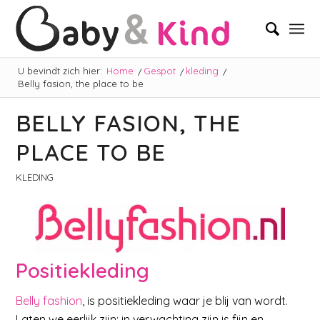
U bevindt zich hier:
Home
/
Gespot
/
kleding
/
Belly fasion, the place to be
BELLY FASION, THE
PLACE TO BE
KLEDING
Positiekleding
Belly fashion
, is positiekleding waar je blij van wordt.
Laten we eerlijk zijn: in verwachting zijn is fijn en