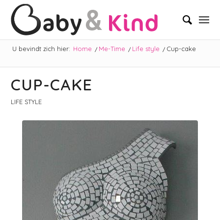
U bevindt zich hier:
Home
/
Me-Time
/
Life style
/
Cup-cake
CUP-CAKE
LIFE STYLE