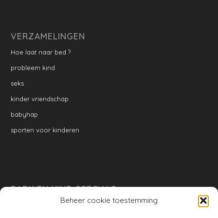
VERZAMELINGEN
Hoe laat naar bed ?
probleem kind
seks
kinder vriendschap
babyhap
sporten voor kinderen
BABY EN KIND SPECIALS
Beheer cookie toestemming
per week