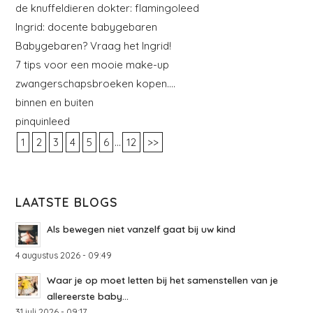
de knuffeldieren dokter: flamingoleed
Ingrid: docente babygebaren
Babygebaren? Vraag het Ingrid!
7 tips voor een mooie make-up
zwangerschapsbroeken kopen….
binnen en buiten
pinquinleed
...
1
2
3
4
5
6
12
>>
LAATSTE BLOGS
Als bewegen niet vanzelf gaat bij uw kind
4 augustus 2026 - 09:49
Waar je op moet letten bij het samenstellen van je
allereerste baby...
31 juli 2026 - 09:17