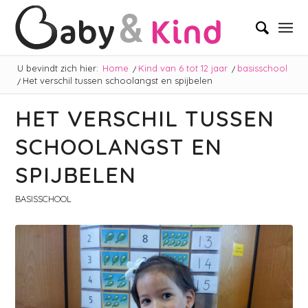
U bevindt zich hier:
Home
/
Kind van 6 tot 12 jaar
/
basisschool
/
Het verschil tussen schoolangst en spijbelen
HET VERSCHIL TUSSEN
SCHOOLANGST EN
SPIJBELEN
BASISSCHOOL