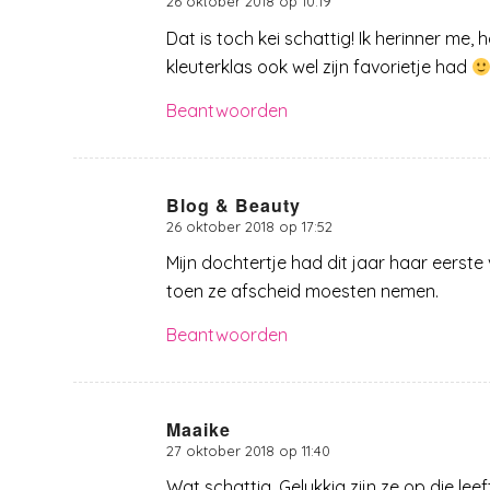
26 oktober 2018 op 10:19
zegt:
Dat is toch kei schattig! Ik herinner me, 
kleuterklas ook wel zijn favorietje had
Beantwoorden
Blog & Beauty
26 oktober 2018 op 17:52
zegt:
Mijn dochtertje had dit jaar haar eerste 
toen ze afscheid moesten nemen.
Beantwoorden
Maaike
27 oktober 2018 op 11:40
zegt:
Wat schattig. Gelukkig zijn ze op die le