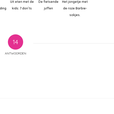
Uit eten met de
De fietsende
Het jongetje met
ding
kids: 7 don´ts
juffen
de roze Barbie-
sokjes.
14
ANTWOORDEN