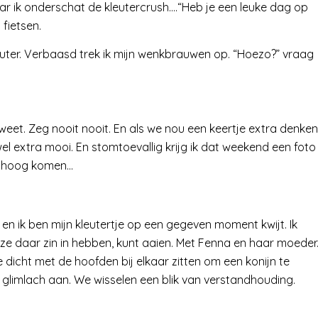
Maar ik onderschat de kleutercrush….“Heb je een leuke dag op
 fietsen.
euter. Verbaasd trek ik mijn wenkbrauwen op. “Hoezo?” vraag
 weet. Zeg nooit nooit. En als we nou een keertje extra denken
el extra mooi. En stomtoevallig krijg ik dat weekend een foto
omhoog komen…
 en ik ben mijn kleutertje op een gegeven moment kwijt. Ik
s ze daar zin in hebben, kunt aaien. Met Fenna en haar moeder
 ze dicht met de hoofden bij elkaar zitten om een konijn te
 glimlach aan. We wisselen een blik van verstandhouding.