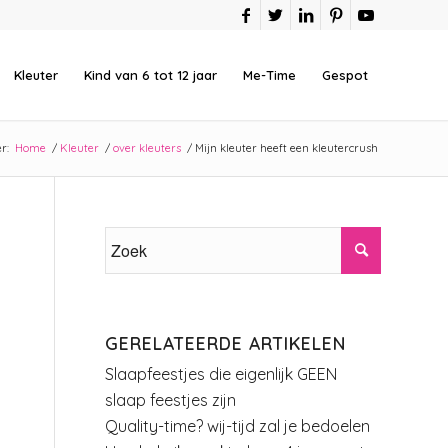
Kleuter
Kind van 6 tot 12 jaar
Me-Time
Gespot
r:
Home
/
Kleuter
/
over kleuters
/
Mijn kleuter heeft een kleutercrush
GERELATEERDE ARTIKELEN
Slaapfeestjes die eigenlijk GEEN
slaap feestjes zijn
Quality-time? wij-tijd zal je bedoelen