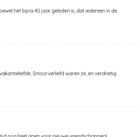
hoewel het bijna 40 jaar geleden is, dat iedereen in de
vakantieliefde. Smoorverliefd waren ze, en verdrietig
eftijd nog heel open voor nieuwe vriendschappen!