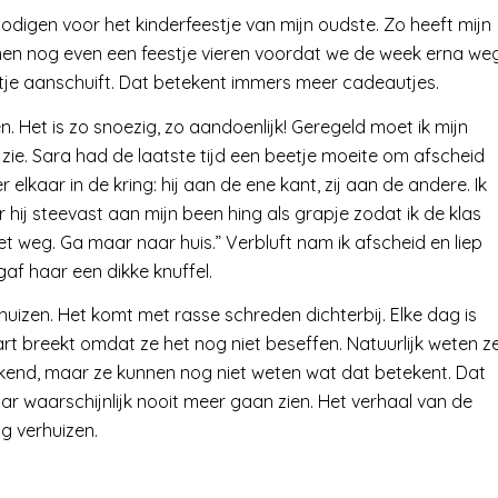
nodigen voor het kinderfeestje van mijn oudste. Zo heeft mijn
men nog even een feestje vieren voordat we de week erna we
ntje aanschuift. Dat betekent immers meer cadeautjes.
n. Het is zo snoezig, zo aandoenlijk! Geregeld moet ik mijn
 zie. Sara had de laatste tijd een beetje moeite om afscheid
kaar in de kring: hij aan de ene kant, zij aan de andere. Ik
 hij steevast aan mijn been hing als grapje zodat ik de klas
 moet weg. Ga maar naar huis.” Verbluft nam ik afscheid en liep
 gaf haar een dikke knuffel.
huizen. Het komt met rasse schreden dichterbij. Elke dag is
rt breekt omdat ze het nog niet beseffen. Natuurlijk weten z
 bekend, maar ze kunnen nog niet weten wat dat betekent. Dat
r waarschijnlijk nooit meer gaan zien. Het verhaal van de
ng verhuizen.