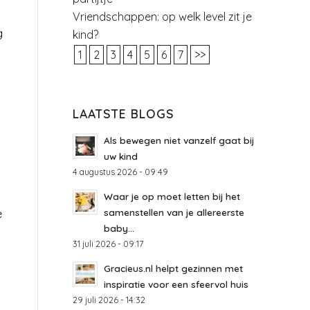
Vriendschappen: op welk level zit je
g
kind?
1
2
3
4
5
6
7
>>
LAATSTE BLOGS
Als bewegen niet vanzelf gaat bij
uw kind
4 augustus 2026 - 09:49
Waar je op moet letten bij het
samenstellen van je allereerste
e
baby...
31 juli 2026 - 09:17
Gracieus.nl helpt gezinnen met
inspiratie voor een sfeervol huis
29 juli 2026 - 14:32