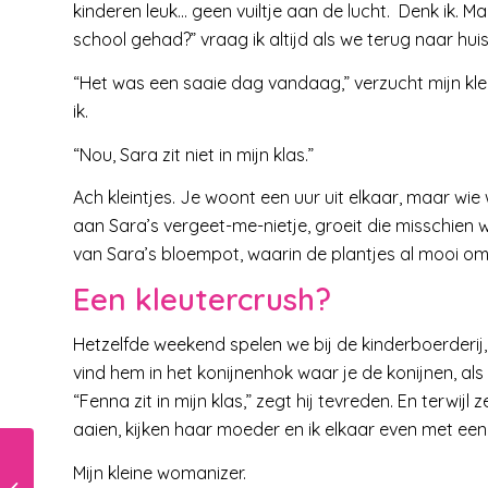
kinderen leuk… geen vuiltje aan de lucht. Denk ik. 
school gehad?” vraag ik altijd als we terug naar huis
“Het was een saaie dag vandaag,” verzucht mijn kl
ik.
“Nou, Sara zit niet in mijn klas.”
Ach kleintjes. Je woont een uur uit elkaar, maar wie
aan Sara’s vergeet-me-nietje, groeit die misschien w
van Sara’s bloempot, waarin de plantjes al mooi 
Een kleutercrush?
Hetzelfde weekend spelen we bij de kinderboerderij,
vind hem in het konijnenhok waar je de konijnen, al
“Fenna zit in mijn klas,” zegt hij tevreden. En terwijl
aaien, kijken haar moeder en ik elkaar even met een
Mijn kleine womanizer.
Ik beken!