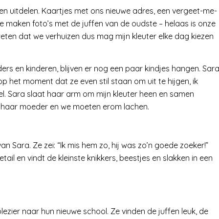
n uitdelen. Kaartjes met ons nieuwe adres, een vergeet-me-
We maken foto’s met de juffen van de oudste – helaas is onze
 weten dat we verhuizen dus mag mijn kleuter elke dag kiezen
ers en kinderen, blijven er nog een paar kindjes hangen. Sar
p het moment dat ze even stil staan om uit te hijgen, ik
wel. Sara slaat haar arm om mijn kleuter heen en samen
ar haar moeder en we moeten erom lachen.
n Sara. Ze zei: “Ik mis hem zo, hij was zo’n goede zoeker!”
tail en vindt de kleinste knikkers, beestjes en slakken in een
ezier naar hun nieuwe school. Ze vinden de juffen leuk, de