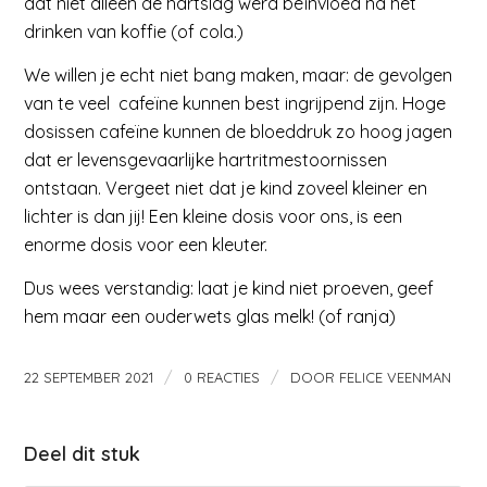
dat niet alleen de hartslag werd beïnvloed na het
drinken van koffie (of cola.)
We willen je echt niet bang maken, maar: de gevolgen
van te veel cafeïne kunnen best ingrijpend zijn. Hoge
dosissen cafeïne kunnen de bloeddruk zo hoog jagen
dat er levensgevaarlijke hartritmestoornissen
ontstaan. Vergeet niet dat je kind zoveel kleiner en
lichter is dan jij! Een kleine dosis voor ons, is een
enorme dosis voor een kleuter.
Dus wees verstandig: laat je kind niet proeven, geef
hem maar een ouderwets glas melk! (of ranja)
/
/
22 SEPTEMBER 2021
0 REACTIES
DOOR
FELICE VEENMAN
Deel dit stuk