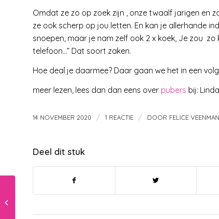
Omdat ze zo op zoek zijn , onze twaalf jarigen en 
ze ook scherp op jou letten. En kan je allerhande i
snoepen, maar je nam zelf ook 2 x koek, Je zou zo 
telefoon…” Dat soort zaken.
Hoe deal je daarmee? Daar gaan we het in een vol
meer lezen, lees dan dan eens over
pubers
bij: Lind
/
/
14 NOVEMBER 2020
1 REACTIE
DOOR
FELICE VEENMA
Deel dit stuk
De fascinerende
ontwikkeling van het
peuterbrein