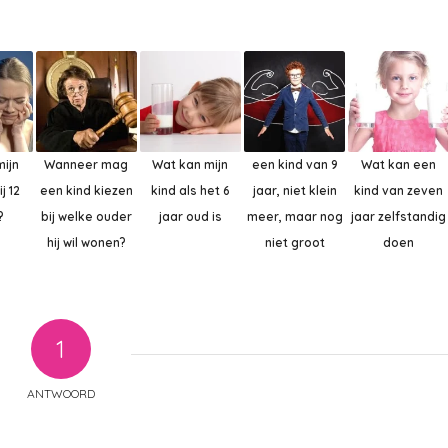
mijn
Wanneer mag
Wat kan mijn
een kind van 9
Wat kan een
j 12
een kind kiezen
kind als het 6
jaar, niet klein
kind van zeven
?
bij welke ouder
jaar oud is
meer, maar nog
jaar zelfstandig
hij wil wonen?
niet groot
doen
1
ANTWOORD