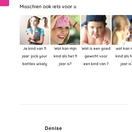
Misschien ook iets voor u
Je kind van 11
Wat kan mijn
Wat is een goed
wat kan 
jaar: pick your
kind als het 11
gewicht voor
kind als hi
battles wisely
jaar is?
een kind van 7
jaar is
Denise