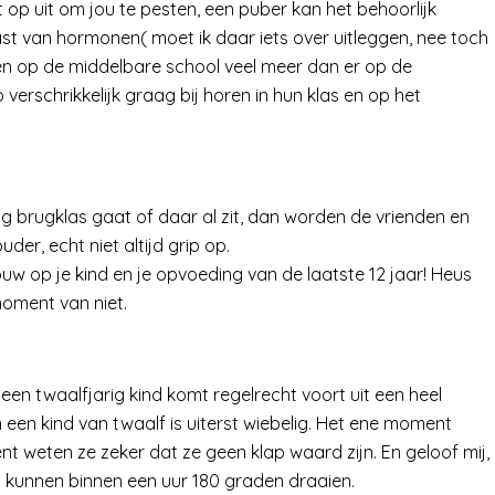
t op uit om jou te pesten, een puber kan het behoorlijk
last van hormonen( moet ik daar iets over uitleggen, nee toch
n op de middelbare school veel meer dan er op de
verschrikkelijk graag bij horen in hun klas en op het
ing brugklas gaat of daar al zit, dan worden de vrienden en
der, echt niet altijd grip op.
rouw op je kind en je opvoeding van de laatste 12 jaar! Heus
moment van niet.
en twaalfjarig kind komt regelrecht voort uit een heel
 een kind van twaalf is uiterst wiebelig. Het ene moment
t weten ze zeker dat ze geen klap waard zijn. En geloof mij,
s kunnen binnen een uur 180 graden draaien.