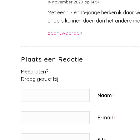
14 november 2020 op 14:54
zegt:
Met een 11- en 13-jarige herken ik daar 
anders kunnen doen dan het andere mome
Beantwoorden
Plaats een Reactie
Meepraten?
Draag gerust bij!
Naam
*
E-mail
*
Site