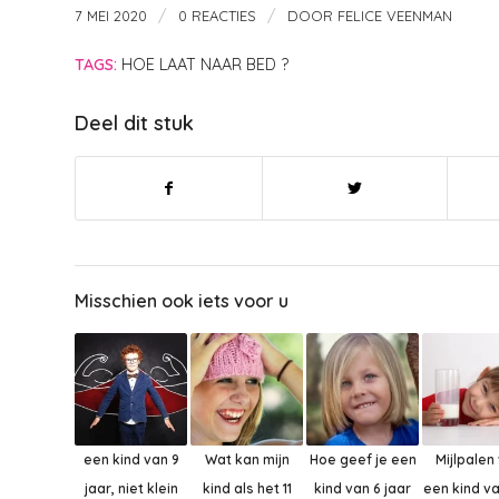
/
/
7 MEI 2020
0 REACTIES
DOOR
FELICE VEENMAN
TAGS:
HOE LAAT NAAR BED ?
Deel dit stuk
Misschien ook iets voor u
een kind van 9
Wat kan mijn
Hoe geef je een
Mijlpalen
jaar, niet klein
kind als het 11
kind van 6 jaar
een kind v