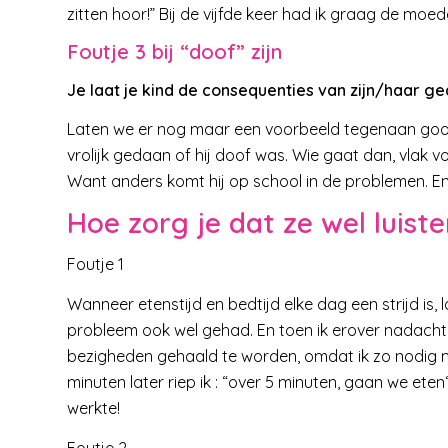
zitten hoor!” Bij de vijfde keer had ik graag de moed
Foutje 3 bij “doof” zijn
Je laat je kind de consequenties van zijn/haar ge
Laten we er nog maar een voorbeeld tegenaan gooien.
vrolijk gedaan of hij doof was. Wie gaat dan, vlak v
Want anders komt hij op school in de problemen. En d
Hoe zorg je dat ze wel luist
Foutje 1
Wanneer etenstijd en bedtijd elke dag een strijd is, 
probleem ook wel gehad. En toen ik erover nadacht, da
bezigheden gehaald te worden, omdat ik zo nodig moe
minuten later riep ik : “over 5 minuten, gaan we ete
werkte!
Foutje 2