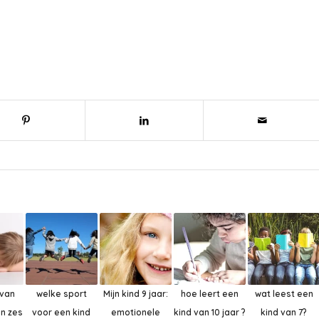
 van
welke sport
Mijn kind 9 jaar:
hoe leert een
wat leest een
an zes
voor een kind
emotionele
kind van 10 jaar ?
kind van 7?