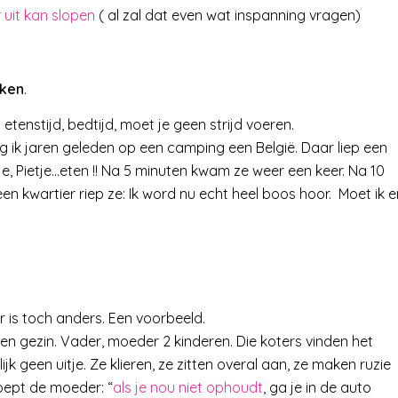
r
uit kan slopen
( al zal dat even wat inspanning vragen)
aken
.
: etenstijd, bedtijd, moet je geen strijd voeren.
ag ik jaren geleden op een camping een België. Daar liep een
, Pietje…eten !! Na 5 minuten kwam ze weer een keer. Na 10
n kwartier riep ze: Ik word nu echt heel boos hoor. Moet ik e
aar is toch anders. Een voorbeeld.
en gezin. Vader, moeder 2 kinderen. Die koters vinden het
 geen uitje. Ze klieren, ze zitten overal aan, ze maken ruzie
oept de moeder: “
als je nou niet ophoudt
, ga je in de auto