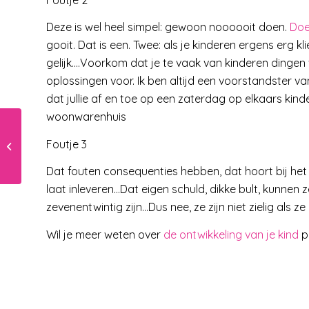
Deze is wel heel simpel: gewoon noooooit doen.
Doe
gooit. Dat is een. Twee: als je kinderen ergens erg k
gelijk….Voorkom dat je te vaak van kinderen dingen
oplossingen voor. Ik ben altijd een voorstandster
dat jullie af en toe op een zaterdag op elkaars kin
woonwarenhuis
Foutje 3
Speurtocht in de wijk
Dat fouten consequenties hebben, dat hoort bij het l
laat inleveren…Dat eigen schuld, dikke bult, kunnen 
zevenentwintig zijn…Dus nee, ze zijn niet zielig al
Wil je meer weten over
de ontwikkeling van je kind
pe