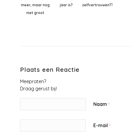
meer, maar nog
jaar is?
zelfvertrouwen??
niet groot
Plaats een Reactie
Meepraten?
Draag gerust bij!
Naam
*
E-mail
*