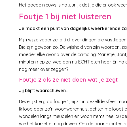
Het goede nieuws is natuurlijk dat je die er ook wee
Foutje 1 bij niet luisteren
Je maakt een punt van dagelijks weerkerende z
Mijn wijze vader zei altijd: over dingen die vastliggen
Die zijn gewoon zo. De wijsheid van zijn woorden, z
moeder elke avond over de camping: Marietje, Jantje
minuten riep ze: weg aan nu ECHT eten hoor. En na ee
nog meer over zeggen?
Foutje 2 als ze niet doen wat je zegt
Jij blijft waarschuwen…
Deze lijkt erg op foutje 1, hij zit in dezelfde sfeer m
Ik loop door zo’n woonwarenhuis, achter me loopt e
wandelen langs meubelen en woon items heel duidelijk
wie het karretje mag duwen. Om de paar minuten r