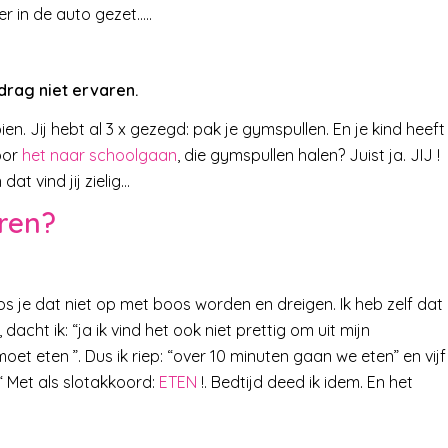
er in de auto gezet…..
drag niet ervaren.
 Jij hebt al 3 x gezegd: pak je gymspullen. En je kind heeft
oor
het naar schoolgaan
, die gymspullen halen? Juist ja. JIJ !
at vind jij zielig…
eren?
los je dat niet op met boos worden en dreigen. Ik heb zelf dat
cht ik: “ja ik vind het ook niet prettig om uit mijn
t eten ”. Dus ik riep: “over 10 minuten gaan we eten” en vijf
n“ Met als slotakkoord:
ETEN
!. Bedtijd deed ik idem. En het