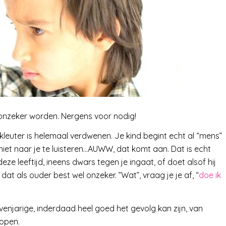
l onzeker worden. Nergens voor nodig!
 kleuter is helemaal verdwenen. Je kind begint echt al “mens”
 niet naar je te luisteren…AUWW, dat komt aan. Dat is echt
eze leeftijd, ineens dwars tegen je ingaat, of doet alsof hij
 dat als ouder best wel onzeker. ”Wat”, vraag je je af, “
doe ik
zevenjarige, inderdaad heel goed het gevolg kan zijn, van
lopen.