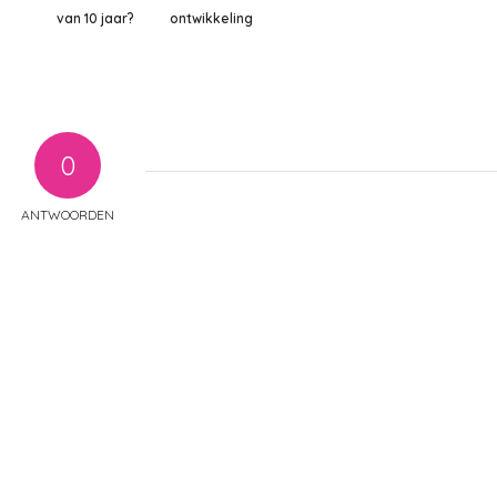
van 10 jaar?
ontwikkeling
0
ANTWOORDEN