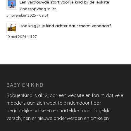
Een vertrouwde start voor je kind bij de leukste
kinderopvang in Br...
5 november 2025 - 08:31
Hoe krijg je je kind achter dat scherm vandaan?
10 mei 2024 - 11:27
BABY EN KIND
BabyenKind is al 12 jaar een website en forum dat vele
moeders aan zich weet te binden door haar
begrijpelijke artikelen en hartelijke toon. Dagelijks
verschijnen er nieuwe onderwerpen en artikelen.