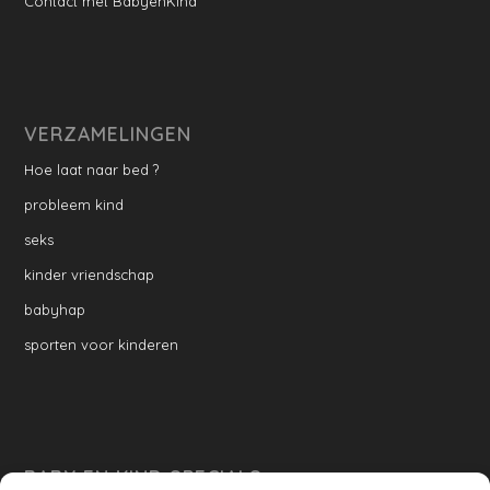
Contact met BabyenKind
VERZAMELINGEN
Hoe laat naar bed ?
probleem kind
seks
kinder vriendschap
babyhap
sporten voor kinderen
BABY EN KIND SPECIALS