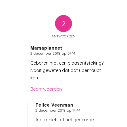
2
ANTWOORDEN
Mamaplaneet
2 december 2018 op 07:14
zegt:
Geboren met een blaasontsteking?
Nooit geweten dat dat überhaupt
kon.
Beantwoorden
Felice Veenman
2 december 2018 op 14:44
zegt:
ik ook niet..tot het gebeurde