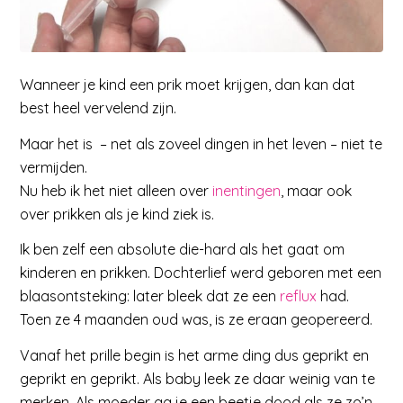
Wanneer je kind een prik moet krijgen, dan kan dat
best heel vervelend zijn.
Maar het is – net als zoveel dingen in het leven – niet te
vermijden.
Nu heb ik het niet alleen over
inentingen
, maar ook
over prikken als je kind ziek is.
Ik ben zelf een absolute die-hard als het gaat om
kinderen en prikken. Dochterlief werd geboren met een
blaasontsteking: later bleek dat ze een
reflux
had.
Toen ze 4 maanden oud was, is ze eraan geopereerd.
Vanaf het prille begin is het arme ding dus geprikt en
geprikt en geprikt. Als baby leek ze daar weinig van te
merken. Als moeder ga je een beetje dood als ze zo’n