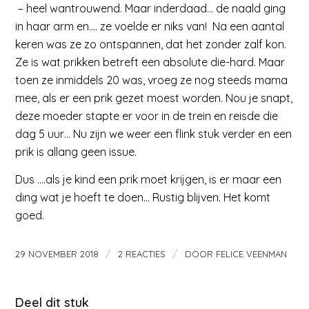
– heel wantrouwend. Maar inderdaad… de naald ging
in haar arm en…. ze voelde er niks van! Na een aantal
keren was ze zo ontspannen, dat het zonder zalf kon.
Ze is wat prikken betreft een absolute die-hard. Maar
toen ze inmiddels 20 was, vroeg ze nog steeds mama
mee, als er een prik gezet moest worden. Nou je snapt,
deze moeder stapte er voor in de trein en reisde die
dag 5 uur… Nu zijn we weer een flink stuk verder en een
prik is allang geen issue.
Dus ….als je kind een prik moet krijgen, is er maar een
ding wat je hoeft te doen… Rustig blijven. Het komt
goed.
/
/
29 NOVEMBER 2018
2 REACTIES
DOOR
FELICE VEENMAN
Deel dit stuk