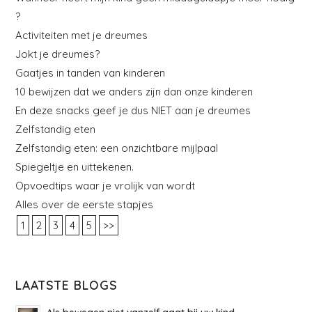
?
Activiteiten met je dreumes
Jokt je dreumes?
Gaatjes in tanden van kinderen
10 bewijzen dat we anders zijn dan onze kinderen
En deze snacks geef je dus NIET aan je dreumes
Zelfstandig eten
Zelfstandig eten: een onzichtbare mijlpaal
Spiegeltje en uittekenen.
Opvoedtips waar je vrolijk van wordt
Alles over de eerste stapjes
1
2
3
4
5
>>
LAATSTE BLOGS
Als bewegen niet vanzelf gaat bij uw kind