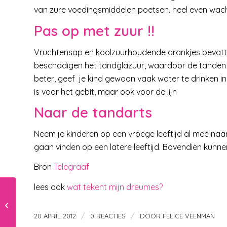
van zure voedingsmiddelen poetsen. heel even wac
Pas op met zuur !!
Vruchtensap en koolzuurhoudende drankjes bevatte
beschadigen het tandglazuur, waardoor de tanden 
beter, geef je kind gewoon vaak water te drinken in
is voor het gebit, maar ook voor de lijn
Naar de tandarts
Neem je kinderen op een vroege leeftijd al mee naar
gaan vinden op een latere leeftijd. Bovendien kunn
Bron
Telegraaf
lees ook
wat tekent mijn dreumes?
lekkere traditie !
/
/
20 APRIL 2012
0 REACTIES
DOOR
FELICE VEENMAN