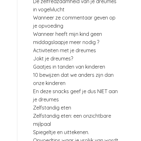
De zelfredzaamheid van je dreumes
in vogelvlucht
Wanneer ze commentaar geven op
je opvoeding
Wanneer heeft mijn kind geen
middagslaapje meer nodig ?
Activiteiten met je dreumes
Jokt je dreumes?
Gaatjes in tanden van kinderen
10 bewijzen dat we anders zijn dan
onze kinderen
En deze snacks geef je dus NIET aan
je dreumes
Zelfstandig eten
Zelfstandig eten: een onzichtbare
j
mijlpaal
Spiegeltje en uittekenen.
Opvoedtips waar je vrolijk van wordt