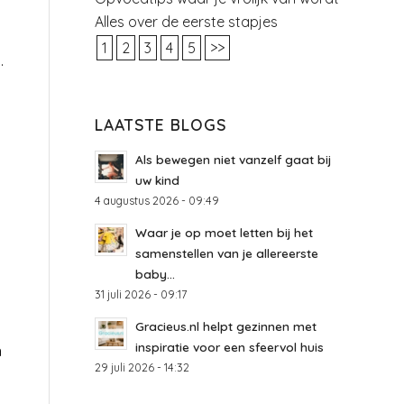
Alles over de eerste stapjes
1
2
3
4
5
>>
.
LAATSTE BLOGS
Als bewegen niet vanzelf gaat bij
uw kind
4 augustus 2026 - 09:49
Waar je op moet letten bij het
samenstellen van je allereerste
baby...
31 juli 2026 - 09:17
Gracieus.nl helpt gezinnen met
inspiratie voor een sfeervol huis
n
29 juli 2026 - 14:32