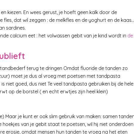
en kiezen. En wees gerust, je hoeft geen kalk door de
de fles, dat wil zeggen : de melkfles en de yoghurt en de kaas…
dan sardines.
nde calcium eet : het volwassen gebit van je kind wordt in
de
ublieft
 tandbederf terug te dringen Omdat fluoride de tanden zo
zuur) moet je dus al vroeg met poetsen met tandpasta
s niet goed, dus niet Te veel tandpasta gebruiken bij de hele
wt op de borstel ( en echt erwtjes zijn heel klein)
oe) Maar je kunt er ook slim gebruik van maken: samen tande
alle hoekjes van je gebit staat te poetsen, wil hij niet onderdoen
ure erosie, omdat mensen hun tanden te vroeg na het eten