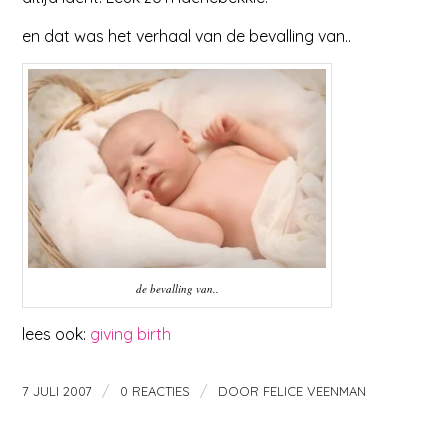
en dat was het verhaal van de bevalling van..
de bevalling van..
lees ook:
giving birth
/
/
7 JULI 2007
0 REACTIES
DOOR
FELICE VEENMAN