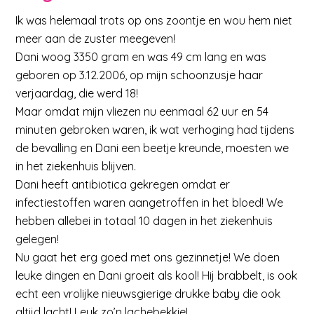
Ik was helemaal trots op ons zoontje en wou hem niet
meer aan de zuster meegeven!
Dani woog 3350 gram en was 49 cm lang en was
geboren op 3.12.2006, op mijn schoonzusje haar
verjaardag, die werd 18!
Maar omdat mijn vliezen nu eenmaal 62 uur en 54
minuten gebroken waren, ik wat verhoging had tijdens
de bevalling en Dani een beetje kreunde, moesten we
in het ziekenhuis blijven.
Dani heeft antibiotica gekregen omdat er
infectiestoffen waren aangetroffen in het bloed! We
hebben allebei in totaal 10 dagen in het ziekenhuis
gelegen!
Nu gaat het erg goed met ons gezinnetje! We doen
leuke dingen en Dani groeit als kool! Hij brabbelt, is ook
echt een vrolijke nieuwsgierige drukke baby die ook
altijd lacht! Leuk zo’n lachebekkie!