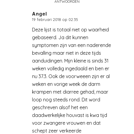
ANTWOORDEN
Angel
19 februari 2018 op 02:35
zegt:
Deze lijst is totaal niet op waarheid
gebaseerd. Ja dit kunnen
symptomen zijn van een naderende
bevalling maar niet in deze tijds
aanduidingen. Mijn kleine is sinds 31
weken volledig ingedaald en ben er
nu 37.3. Ook de voorweeen zijn er al
weken en vorige week de darm
krampen met diarree gehad, maar
loop nog steeds rond. Dit word
geschreven alsof het een
daadwerkelijke houvast is kwa tijd
voor zwangere vrouwen en dat
schept zeer verkeerde