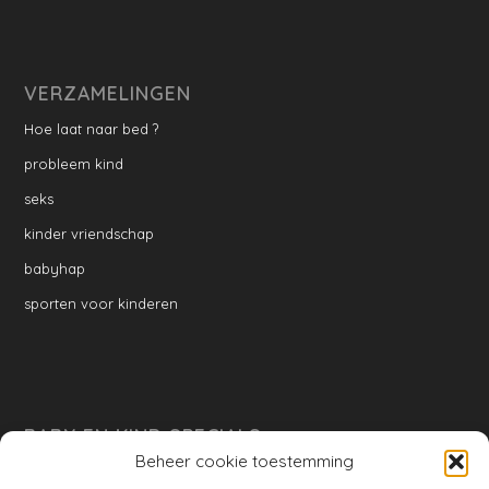
VERZAMELINGEN
Hoe laat naar bed ?
probleem kind
seks
kinder vriendschap
babyhap
sporten voor kinderen
BABY EN KIND SPECIALS
Beheer cookie toestemming
per week