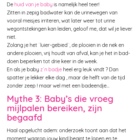
De
huid van je baby
is namelijk heel teer!
Zitten in zepig badwater kan de urinewegen van
vooral meisjes irriteren, wat later weer tot urine
wegontstekingen kan leiden, geloof me, dat wil je liever
niet.
Zolang je het ¨luier-gebied¨, de plooien in de nek en
andere plooien, vrij houdt van afval, kan je het in bad-
doen beperken tot drie keer in de week.
En als je baby
z´n badje
heel erg leuk vindt ? Dan
spatter je lekker elke dag , maar de helft van de tijd
zonder zeep ! maar wel met een badeendje…
Mythe 3: Baby’s die vroeg
mijlpalen bereiken, zijn
begaafd
Haal opgelucht adem: onderzoek toont aan dat het
moment waarop jouw kind begint te lopen en te