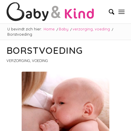
U bevindt zich hier:
Home
/
Baby
/
verzorging, voeding
/
Borstvoeding
BORSTVOEDING
VERZORGING, VOEDING