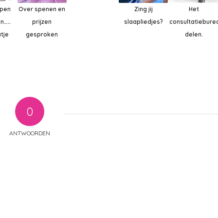
epen
Over spenen en
Zing jij
Het
en……
prijzen
slaapliedjes?
consultatiebure
tje
gesproken
delen.
0
ANTWOORDEN