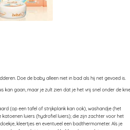
eren. Doe de baby alleen niet in bad als hij net gevoed is.
s kan gaan, maar je zult zien dat je het vrij snel onder de kni
aard (op een tafel of strijkplank kan ook), washandje (het
 katoenen luiers (hydrofiel luiers); die zijn zachter voor het
rdoekje, kleertjes en eventueel een badthermometer. Als je