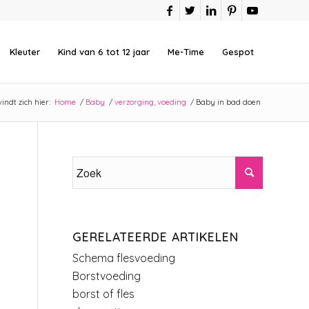
Kleuter
Kind van 6 tot 12 jaar
Me-Time
Gespot
indt zich hier:
Home
/
Baby
/
verzorging, voeding
/
Baby in bad doen
GERELATEERDE ARTIKELEN
Schema flesvoeding
Borstvoeding
borst of fles