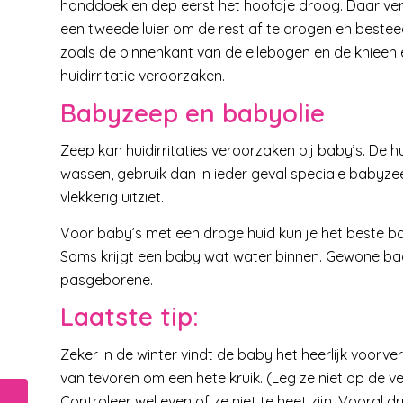
handdoek en dep eerst het hoofdje droog. Daar ver
een tweede luier om de rest af te drogen en bestee
zoals de binnenkant van de ellebogen en de knieen 
huidirritatie veroorzaken.
Babyzeep en babyolie
Zeep kan huidirritaties veroorzaken bij baby’s. De h
wassen, gebruik dan in ieder geval speciale babyze
vlekkerig uitziet.
Voor baby’s met een droge huid kun je het beste bad
Soms krijgt een baby wat water binnen. Gewone ba
pasgeborene.
Laatste tip:
Zeker in de winter vindt de baby het heerlijk voorv
van tevoren om een hete kruik. (Leg ze niet op de ve
Controleer wel even of ze niet te heet zijn. Vooral 