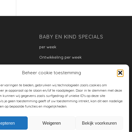
BABY EN KIND SPECIALS
per week
Ontwikkeling per week
Ontwikkeling dreumes: per maand
Beheer cookie toestemming
Ontwikkeling peuter: per maand
ervaringen te bieden, gebruiken wij technologieën zoals cookies om
Ontwikkeling per maand
ver je apparaat op te slaan en/of te raadplegen. Door in te stemmen met deze
n kunnen wij gegevens zoals surfgedrag of unieke ID's op deze site
ontwikkeling per jaar
ls je geen toestemming geeft of uw toestemming intrekt, kan dit een nadelige
en op bepaalde functies en mogelijkheden.
Cookiebeleid (EU)
epteren
Weigeren
Bekijk voorkeuren