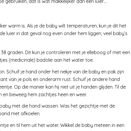
 gebruiken, dat is wat makkelijker dan een luier…
ker warm is. Als je de baby wilt temperaturen, kun je dit het
 luier in dat geval nog even onder hem liggen; veel baby’s
38 graden. Dit kun je controleren met je elleboog of met een
es (medicinale) badolie aan het water toe.
on. Schuif je hand onder het nekje van de baby en pak zijn
ant van je pols en onderarm rust. Schuif je andere hand
entje. Op die manier kan hij niet uit je handen glijden. Til de
en en beweeg hem zachtjes heen en weer.
de baby met die hand wassen. Was het gezichtje met de
erband met afkoelen.
entje en til hem uit het water. Wikkel de baby meteen in een