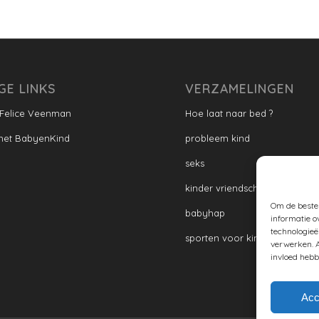
GE LINKS
VERZAMELINGEN
 Felice Veenman
Hoe laat naar bed ?
met BabyenKind
probleem kind
seks
kinder vriendschap
Om de beste 
babyhap
informatie o
technologieë
sporten voor kinderen
verwerken. A
invloed hebb
Acc