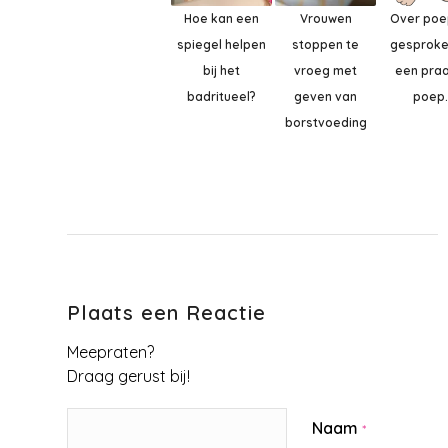
Hoe kan een
Vrouwen
Over po
spiegel helpen
stoppen te
gesprok
bij het
vroeg met
een praa
badritueel?
geven van
poep.
borstvoeding
Plaats een Reactie
Meepraten?
Draag gerust bij!
Naam
*