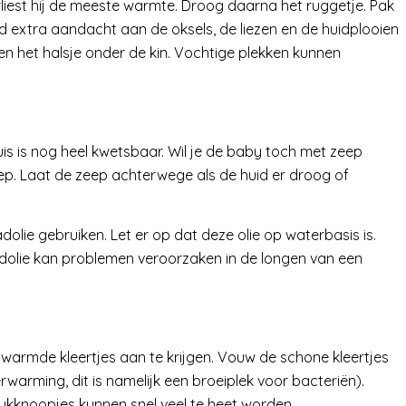
liest hij de meeste warmte. Droog daarna het ruggetje. Pak
d extra aandacht aan de oksels, de liezen en de huidplooien
en het halsje onder de kin. Vochtige plekken kunnen
uis is nog heel kwetsbaar. Wil je de baby toch met zeep
ep. Laat de zeep achterwege als de huid er droog of
olie gebruiken. Let er op dat deze olie op waterbasis is.
dolie kan problemen veroorzaken in de longen van een
erwarmde kleertjes aan te krijgen. Vouw de schone kleertjes
rwarming, dit is namelijk een broeiplek voor bacteriën).
drukknoopjes kunnen snel veel te heet worden.