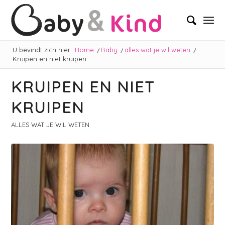
U bevindt zich hier:
Home
/
Baby
/
alles wat je wil weten
/
Kruipen en niet kruipen
KRUIPEN EN NIET
KRUIPEN
ALLES WAT JE WIL WETEN