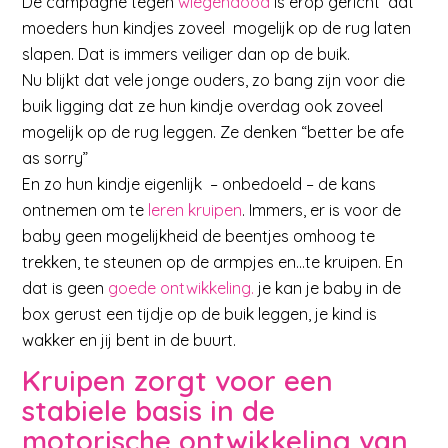
De campagne tegen
wiegendood
is erop gericht dat
moeders hun kindjes zoveel mogelijk op de rug laten
slapen. Dat is immers veiliger dan op de buik.
Nu blijkt dat vele jonge ouders, zo bang zijn voor die
buik ligging dat ze hun kindje overdag ook zoveel
mogelijk op de rug leggen. Ze denken “better be afe
as sorry”
En zo hun kindje eigenlijk – onbedoeld – de kans
ontnemen om te
leren kruipen
. Immers, er is voor de
baby geen mogelijkheid de beentjes omhoog te
trekken, te steunen op de armpjes en…te kruipen. En
dat is geen
goede ontwikkeling.
je kan je baby in de
box gerust een tijdje op de buik leggen, je kind is
wakker en jij bent in de buurt.
Kruipen zorgt voor een
stabiele basis in de
motorische ontwikkeling van