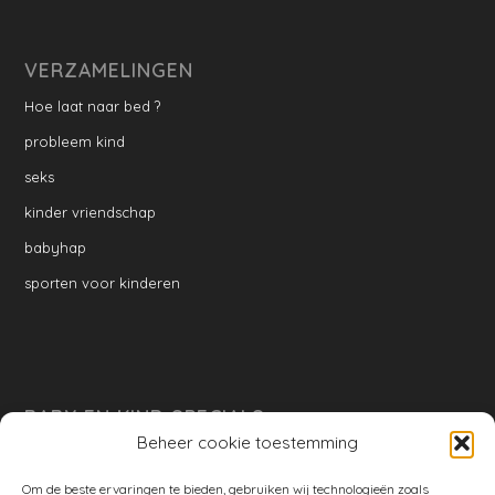
VERZAMELINGEN
Hoe laat naar bed ?
probleem kind
seks
kinder vriendschap
babyhap
sporten voor kinderen
BABY EN KIND SPECIALS
Beheer cookie toestemming
per week
Ontwikkeling per week
Om de beste ervaringen te bieden, gebruiken wij technologieën zoals