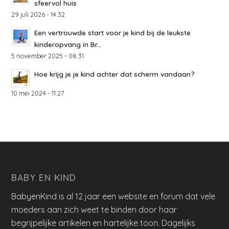
sfeervol huis
29 juli 2026 - 14:32
Een vertrouwde start voor je kind bij de leukste
kinderopvang in Br...
5 november 2025 - 08:31
Hoe krijg je je kind achter dat scherm vandaan?
10 mei 2024 - 11:27
BABY EN KIND
BabyenKind is al 12 jaar een website en forum dat vele
moeders aan zich weet te binden door haar
begrijpelijke artikelen en hartelijke toon. Dagelijks