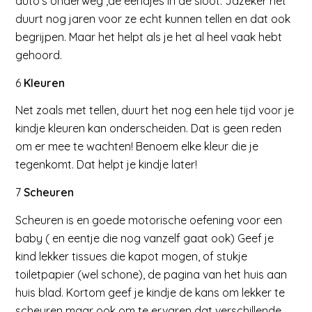
auto’s onderweg ,de eendjes in de sloot. Jazeker het
duurt nog jaren voor ze echt kunnen tellen en dat ook
begrijpen. Maar het helpt als je het al heel vaak hebt
gehoord.
6
Kleuren
Net zoals met tellen, duurt het nog een hele tijd voor je
kindje kleuren kan onderscheiden. Dat is geen reden
om er mee te wachten! Benoem elke kleur die je
tegenkomt. Dat helpt je kindje later!
7
Scheuren
Scheuren is en goede motorische oefening voor een
baby ( en eentje die nog vanzelf gaat ook) Geef je
kind lekker tissues die kapot mogen, of stukje
toiletpapier (wel schone), de pagina van het huis aan
huis blad. Kortom geef je kindje de kans om lekker te
scheuren maar ook om te ervaren dat verschillende