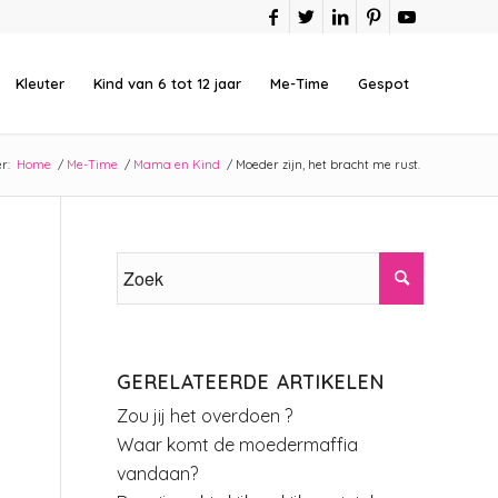
Kleuter
Kind van 6 tot 12 jaar
Me-Time
Gespot
r:
Home
/
Me-Time
/
Mama en Kind
/
Moeder zijn, het bracht me rust.
GERELATEERDE ARTIKELEN
Zou jij het overdoen ?
Waar komt de moedermaffia
vandaan?