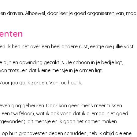
en en draven. Alhoewel, daar leer je goed organiseren van, maa
menten
n. Ik heb het over een heel andere rust, eentje die jullie vast
pijn en opwinding gezakt is. Je schoon in je bedje ligt,
an trots…en dat kleine mensje in je armen ligt.
 Voor jou ga ik zorgen. Van jou hou ik.
t leven ging gebeuren. Daar kon geen mens meer tussen
een twijfelaar), wat ik ook vond dat ik allemaal niet goed
itgevonden), dit mensje en ik gaan het samen maken.
 op hun grondvesten deden schudden, heb ik altijd die ene