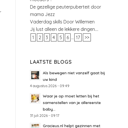
De gezellige peuterpuberteit door
r
mama Jezz
Vaderdag skills Door Willemien
Jij lust alleen de lekkere dingen….
1
2
3
4
5
6
...
17
>>
LAATSTE BLOGS
Als bewegen niet vanzelf gaat bij
uw kind
4 augustus 2026 - 09:49
Waar je op moet letten bij het
samenstellen van je allereerste
baby...
31 juli 2026 - 09:17
Gracieus.nl helpt gezinnen met