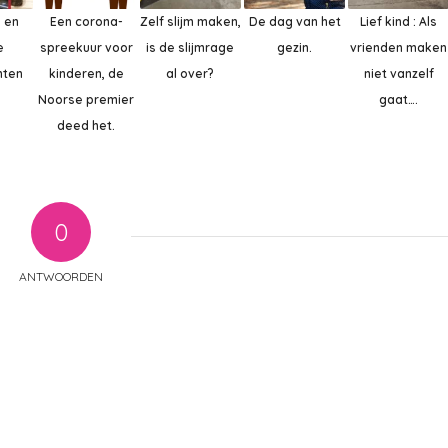
 en
Een corona-
Zelf slijm maken,
De dag van het
Lief kind : Als
e
spreekuur voor
is de slijmrage
gezin.
vrienden maken
hten
kinderen, de
al over?
niet vanzelf
Noorse premier
gaat….
deed het.
0
ANTWOORDEN