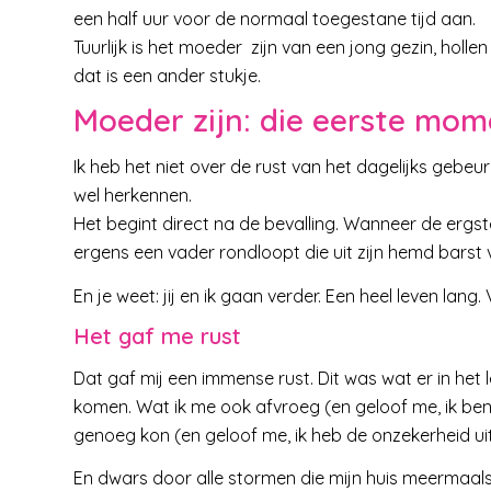
een half uur voor de normaal toegestane tijd aan.
Tuurlijk is het moeder zijn van een jong gezin, holl
dat is een ander stukje.
Moeder zijn: die eerste mo
Ik heb het niet over de rust van het dagelijks gebeure
wel herkennen.
Het begint direct na de bevalling. Wanneer de ergste 
ergens een vader rondloopt die uit zijn hemd barst v
En je weet: jij en ik gaan verder. Een heel leven lang.
Het gaf me rust
Dat gaf mij een immense rust. Dit was wat er in he
komen. Wat ik me ook afvroeg (en geloof me, ik ben 
genoeg kon (en geloof me, ik heb de onzekerheid u
En dwars door alle stormen die mijn huis meermaals