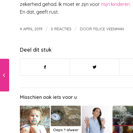
zekerheid gehad. Ik moet er zijn voor
mijn kinderen.
En dat, geeft rust.
/
/
4 APRIL 2019
0 REACTIES
DOOR
FELICE VEENMAN
Deel dit stuk
Is de eindtoets
eerlijker dan de juf ?
Misschien ook iets voor u
Oeps !! alweer