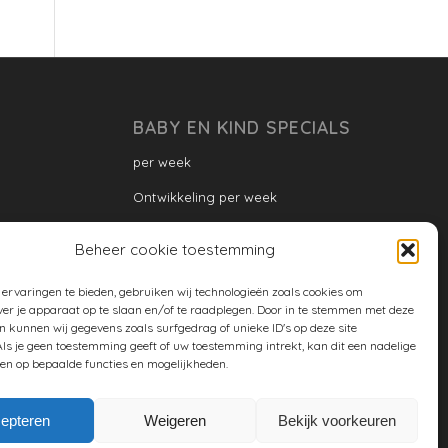
BABY EN KIND SPECIALS
per week
Ontwikkeling per week
Ontwikkeling dreumes: per maand
Beheer cookie toestemming
Ontwikkeling peuter: per maand
ervaringen te bieden, gebruiken wij technologieën zoals cookies om
Ontwikkeling per maand
ver je apparaat op te slaan en/of te raadplegen. Door in te stemmen met deze
n kunnen wij gegevens zoals surfgedrag of unieke ID's op deze site
ontwikkeling per jaar
ls je geen toestemming geeft of uw toestemming intrekt, kan dit een nadelige
en op bepaalde functies en mogelijkheden.
Cookiebeleid (EU)
epteren
Weigeren
Bekijk voorkeuren