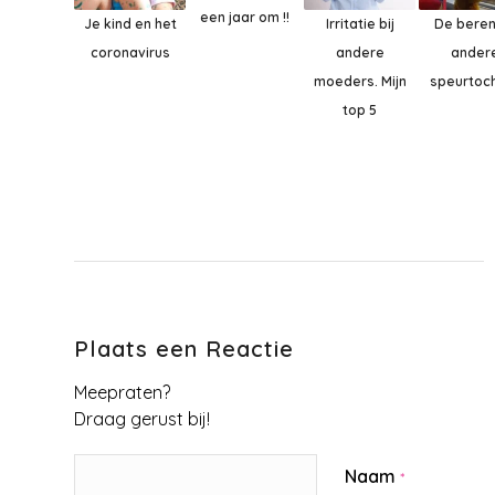
een jaar om !!
Je kind en het
Irritatie bij
De beren
coronavirus
andere
ander
moeders. Mijn
speurtoc
top 5
Plaats een Reactie
Meepraten?
Draag gerust bij!
Naam
*