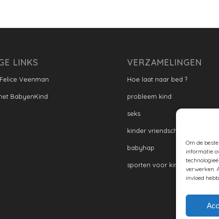
GE LINKS
VERZAMELINGEN
 Felice Veenman
Hoe laat naar bed ?
met BabyenKind
probleem kind
seks
kinder vriendschap
Om de beste 
babyhap
informatie o
technologieë
sporten voor kinderen
verwerken. A
invloed hebb
Acc