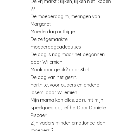
De vrijmarkt : kijken, kijken niet kopen
??
De moederdag mijmeringen van
Margaret
Moederdag ontbijtje.
De zelfgemaakte
moederdagcadeautjes
De dag is nog maar net begonnen.
door Willemien
Maakbaar geluk? door Shirl
De dag van het gezin.
Fortnite, voor ouders en andere
losers. door Willemien
Mijn mama kan alles, ze ruimt mijn
speelgoed op, lief he. Door Daniëlle
Piscaer
Zijn vaders minder emotioneel dan
moeders ?