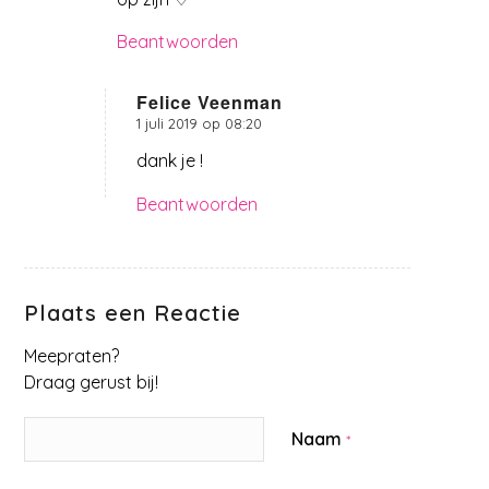
Beantwoorden
Felice Veenman
1 juli 2019 op 08:20
zegt:
dank je !
Beantwoorden
Plaats een Reactie
Meepraten?
Draag gerust bij!
Naam
*