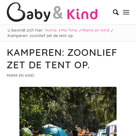
U bevindt zich hier:
Home
/
Me-Time
/
Mama en Kind
/
Kamperen: zoonlief zet de tent op.
KAMPEREN: ZOONLIEF
ZET DE TENT OP.
MAMA EN KIND