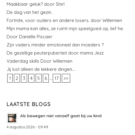
Maakbaar geluk? door Shirl
De dag van het gezin.
Fortnite, voor ouders en andere losers. door Willemien
Mijn mama kan alles, ze ruimt mijn speelgoed op, lief he.
Door Daniëlle Piscaer
Zijn vaders minder emotioneel dan moeders ?
De gezellige peuterpuberteit door mama Jezz
Vaderdag skills Door Willemien
Jij lust alleen de lekkere dingen….
...
1
2
3
4
5
6
17
>>
LAATSTE BLOGS
Als bewegen niet vanzelf gaat bij uw kind
4 augustus 2026 - 09:49