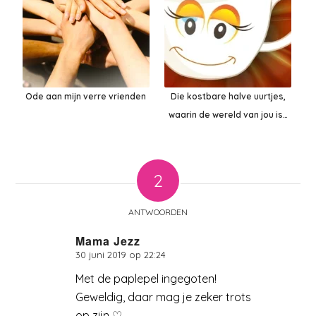
Ode aan mijn verre vrienden
Die kostbare halve uurtjes,
waarin de wereld van jou is…
2
ANTWOORDEN
Mama Jezz
30 juni 2019 op 22:24
zegt:
Met de paplepel ingegoten!
Geweldig, daar mag je zeker trots
op zijn ♡