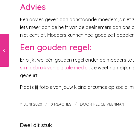
Advies
Een advies geven aan aanstaande moeders,is niet zo
Iets meer dan de helft van de deelnemers aan ons
niet echt af. Moeders kunnen heel goed zelf bepalen 
Een gouden regel:
7 tips bij het kopen
van een zwembad
Er blijkt wel één gouden regel onder de moeders te 
slim gebruik van digitale media
. Je weet namelijk n
gebeurt.
Plaats jij foto’s van jouw kleine dreumes op social 
/
/
11 JUNI 2020
0 REACTIES
DOOR
FELICE VEENMAN
Deel dit stuk