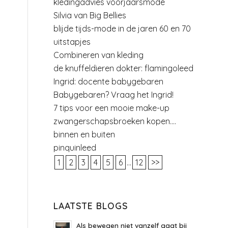
kledingadvies voorjaarsmode
Silvia van Big Bellies
blijde tijds-mode in de jaren 60 en 70
uitstapjes
Combineren van kleding
de knuffeldieren dokter: flamingoleed
Ingrid: docente babygebaren
Babygebaren? Vraag het Ingrid!
7 tips voor een mooie make-up
zwangerschapsbroeken kopen….
binnen en buiten
pinquinleed
1
2
3
4
5
6
...
12
>>
LAATSTE BLOGS
Als bewegen niet vanzelf gaat bij