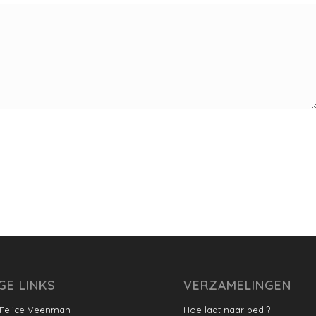
GE LINKS
VERZAMELINGEN
 Felice Veenman
Hoe laat naar bed ?