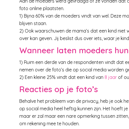
Aan de moeders werd gevraagd of ze vonden dat d
foto online plaatsten.
1) Bijna 60% van de moeders vindt van wel. Deze moe
blijven staan.
2) Ook waarschuwen de mama’s dat een kind niet we
over kan geven. Jij beslist dus over iets, waar je kin
Wanneer laten moeders hun
1) Ruim een derde van de respondenten vindt dat een
nemen over de foto’s die op social media worden g
2) Een kleine 25% vindt dat een kind van
8 jaar
of ou
Reacties op je foto’s
Behalve het probleem van de privacy, heb je ook he
op social media heel heftig kunnen zijn. Het hoeft j
maar er zal maar een nare opmerking tussen zitten, d
om rekening mee te houden.