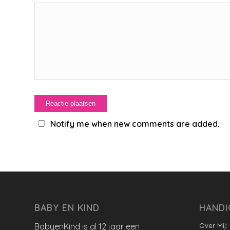
Notify me when new comments are added.
BABY EN KIND
HANDI
BabyenKind is al 12 jaar een
Over Mij: