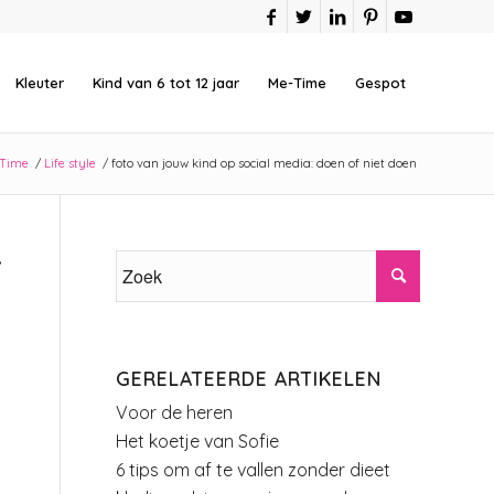
Kleuter
Kind van 6 tot 12 jaar
Me-Time
Gespot
Time
/
Life style
/
foto van jouw kind op social media: doen of niet doen
F
GERELATEERDE ARTIKELEN
Voor de heren
Het koetje van Sofie
6 tips om af te vallen zonder dieet