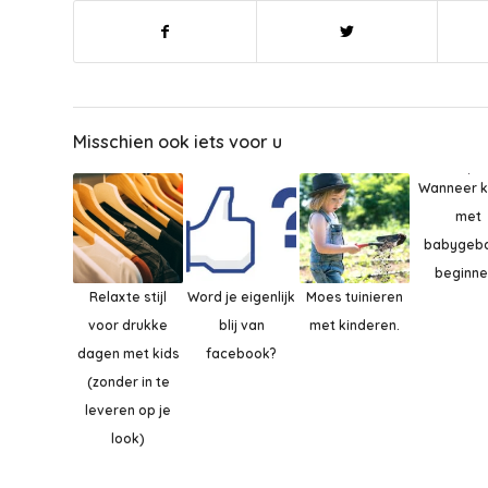
Misschien ook iets voor u
Wanneer k
met
babygeb
beginne
Relaxte stijl
Word je eigenlijk
Moes tuinieren
voor drukke
blij van
met kinderen.
dagen met kids
facebook?
(zonder in te
leveren op je
look)