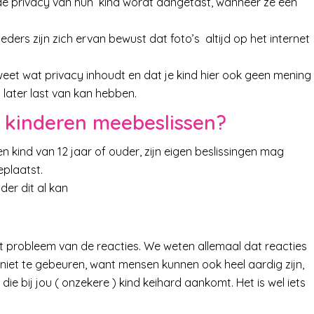
e privacy van hun kind wordt aangetast, wanneer ze een
ders zijn zich ervan bewust dat foto’s altijd op het internet
et wat privacy inhoudt en dat je kind hier ook geen mening
d later last van kan hebben.
 kinderen meebeslissen?
 kind van 12 jaar of ouder, zijn eigen beslissingen mag
eplaatst.
der dit al kan
t probleem van de reacties. We weten allemaal dat reacties
e niet te gebeuren, want mensen kunnen ook heel aardig zijn,
ie bij jou ( onzekere ) kind keihard aankomt. Het is wel iets