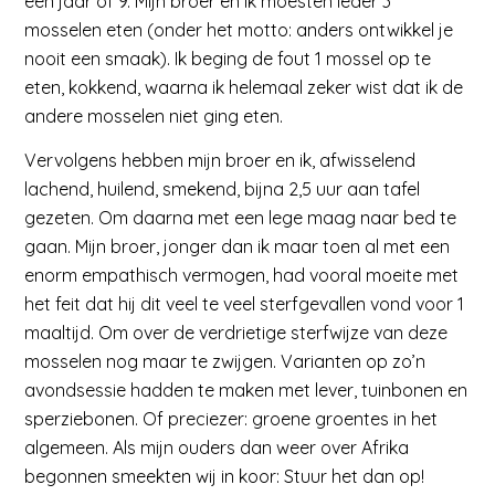
een jaar of 9. Mijn broer en ik moesten ieder 3
mosselen eten (onder het motto: anders ontwikkel je
nooit een smaak). Ik beging de fout 1 mossel op te
eten, kokkend, waarna ik helemaal zeker wist dat ik de
andere mosselen niet ging eten.
Vervolgens hebben mijn broer en ik, afwisselend
lachend, huilend, smekend, bijna 2,5 uur aan tafel
gezeten. Om daarna met een lege maag naar bed te
gaan. Mijn broer, jonger dan ik maar toen al met een
enorm empathisch vermogen, had vooral moeite met
het feit dat hij dit veel te veel sterfgevallen vond voor 1
maaltijd. Om over de verdrietige sterfwijze van deze
mosselen nog maar te zwijgen. Varianten op zo’n
avondsessie hadden te maken met lever, tuinbonen en
sperziebonen. Of preciezer: groene groentes in het
algemeen. Als mijn ouders dan weer over Afrika
begonnen smeekten wij in koor: Stuur het dan op!