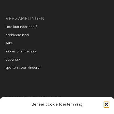
VERZAMELINGEN
Hoe laat naar bed ?
probleem kind
seks
kinder vriendschap
babyhap
sporten voor kinderen
BABY EN KIND SPECIALS
Beheer cookie toestemming
per week