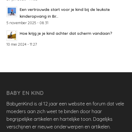
Een vertrouwde start voor je kind bij de leukste
kinderopvang in Br...
5 november 2025 - 08:31
Hoe krijg je je kind achter dat scherm vandaan?
10 mei 2024 - 11:27
BABY EN KIND
BabyenKind is al 12 jaar een website en forum dat vele
moeders aan zich weet te binden door haar
begrijpelijke artikelen en hartelijke toon. Dagelijks
verschijnen er nieuwe onderwerpen en artikelen.