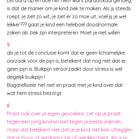
Let aard op en doe het niet!! want paradoxaal genoeg,
is dat de manier om je kind ziek te maken. Als jij steeds
roept: je ziet zo wit, je ziet er zo moe uit, voel jij je wel
lekker??? gaat je kind een heleboel doodnormale
zaken als ziek zijn interpreteren. Moet je niet willen
5
als je tot de conclusie komt dat er geen lichamelijke
oorzaak voor de pijn is, betekent dat nog niet dat er
geen pijn is. Buikpijn veroorzaakt door stress is wel
degelijk buikpijn !
Bagatelliseer het niet en praat met je kind over dat
wat hem stress bezorgt
6
Praat ook over je eigen gevoelens. Let op je praat
tegen een jong kind en niet tegen je beste vriendin,
maar dat betekent niet dat je je kind niet kan uitleggen
dat je boos of verdrietig, blij of gelukkig bent. Als jij je