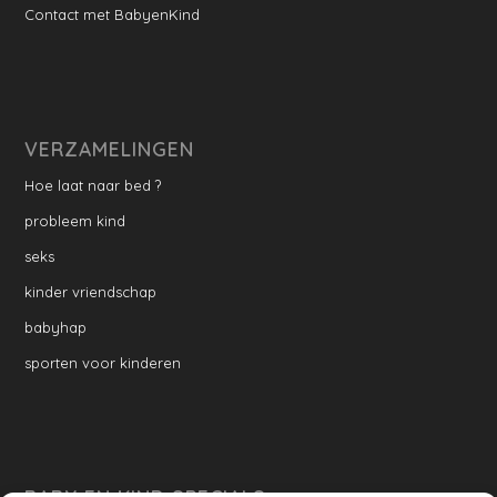
Contact met BabyenKind
VERZAMELINGEN
Hoe laat naar bed ?
probleem kind
seks
kinder vriendschap
babyhap
sporten voor kinderen
BABY EN KIND SPECIALS