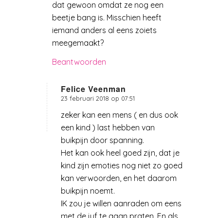
dat gewoon omdat ze nog een
beetje bang is. Misschien heeft
iemand anders al eens zoiets
meegemaakt?
Beantwoorden
Felice Veenman
23 februari 2018 op 07:51
zegt:
zeker kan een mens ( en dus ook
een kind ) last hebben van
buikpijn door spanning.
Het kan ook heel goed zijn, dat je
kind zijn emoties nog niet zo goed
kan verwoorden, en het daarom
buikpijn noemt.
IK zou je willen aanraden om eens
met de juf te gaan praten. En als