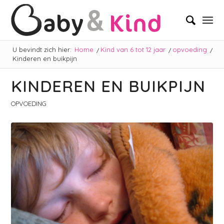
U bevindt zich hier:
Home
/
Kind van 6 tot 12 jaar
/
opvoeding
/
Kinderen en buikpijn
KINDEREN EN BUIKPIJN
OPVOEDING